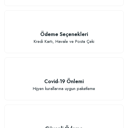
Özel Karışım Kaktüs Sukkulent Toprağı (2 litre)
Ödeme Seçenekleri
41,17 TL
Kredi Kartı, Havale ve Posta Çeki
Sepete Ekle
Covid-19 Önlemi
Hijyen kurallarına uygun paketleme
TÜKENDI