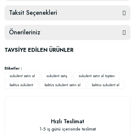
Taksit Seçenekleri
Önerileriniz
TAVSİYE EDİLEN ÜRÜNLER
Etiketler :
sukulent satın al
sukulent satış
sukulent satın al toptan
kaktüs sukulent
kaktüs sukulent satın al
kaktüs sukulent al
Hızlı Teslimat
1-5 iş günü içerisinde teslimat