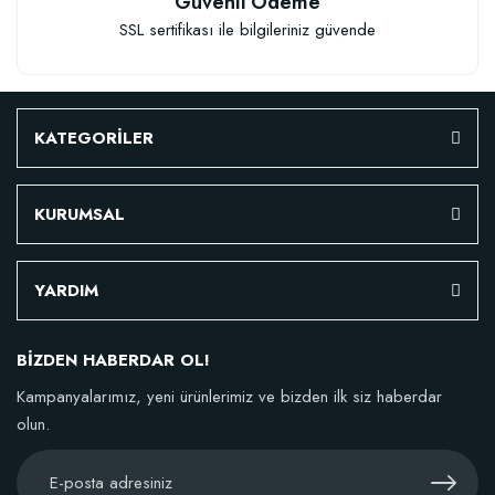
Güvenli Ödeme
SSL sertifikası ile bilgileriniz güvende
Granül Kaktüs Sukulent Gübresi (0,5 kg)
23,17 TL
KATEGORİLER
Stokta Yok
KURUMSAL
YARDIM
BİZDEN HABERDAR OL!
Kampanyalarımız, yeni ürünlerimiz ve bizden ilk siz haberdar
olun.