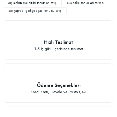
dış mekan süs bitkisi tohumları satışı
süs bitkisi tohumları satın al
sarı yapraklı ginkgo ağacı tohumu satışı
TÜKENDI
Hızlı Teslimat
1-5 iş günü içerisinde teslimat
Ödeme Seçenekleri
Kredi Kartı, Havale ve Posta Çeki
Özel Hızlı Çimlenme Sağlayıcı Tohum Ekim Çelik Köklendirme Viyolu (104 