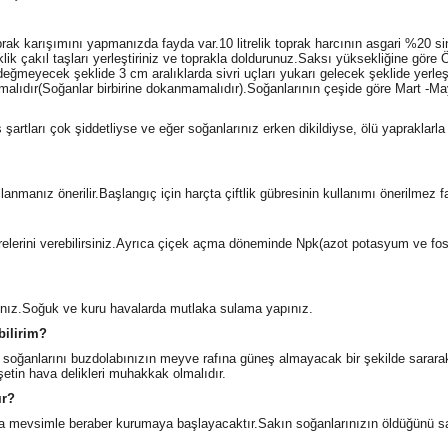
ak karışımını yapmanızda fayda var.10 litrelik toprak harcının asgari %20 sini
lik çakıl taşları yerleştiriniz ve toprakla doldurunuz.Saksı yüksekliğine gör
e değmeyecek şeklide 3 cm aralıklarda sivri uçları yukarı gelecek şeklide yer
malıdır(Soğanlar birbirine dokanmamalıdır).Soğanlarının çeşide göre Mart -Ma
artları çok şiddetliyse ve eğer soğanlarınız erken dikildiyse, ölü yapraklarl
llanmanız önerilir.Başlangıç için harçta çiftlik gübresinin kullanımı önerilmez fa
lerini verebilirsiniz.Ayrıca çiçek açma döneminde Npk(azot potasyum ve fosfo
ız.Soğuk ve kuru havalarda mutlaka sulama yapınız.
ilirim?
s soğanlarını buzdolabınızın meyve rafına güneş almayacak bir şekilde sarara
etin hava delikleri muhakkak olmalıdır.
ır?
ra mevsimle beraber kurumaya başlayacaktır.Sakın soğanlarınızın öldüğünü sanm