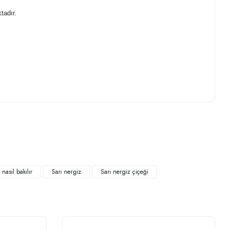
tadır.
.
 nasıl bakılır
Sarı nergiz
Sarı nergiz çiçeği