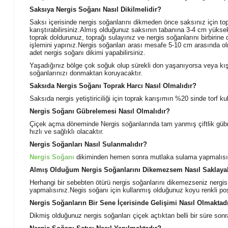
Saksıya Nergis Soğanı Nasıl Dikilmelidir?
Saksı içerisinde nergis soğanlarını dikmeden önce saksınız için topr
karıştırabilirsiniz.Almış olduğunuz saksının tabanına 3-4 cm yüksek
toprak doldurunuz, toprağı sulayınız ve nergis soğanlarını birbirin
işlemini yapınız.Nergis soğanları arası mesafe 5-10 cm arasında ol
adet nergis soğanı dikimi yapabilirsiniz.
Yaşadığınız bölge çok soğuk olup sürekli don yaşanıyorsa veya kış ş
soğanlarınızı donmaktan koruyacaktır.
Saksıda Nergis Soğanı Toprak Harcı Nasıl Olmalıdır?
Saksıda nergis yetiştiriciliği için toprak karışımın %20 sinde torf ku
Nergis Soğanı Gübrelemesi Nasıl Olmalıdır?
Çiçek açma döneminde Nergis soğanlarında tam yanmış çiftlik gübre
hızlı ve sağlıklı olacaktır.
Nergis Soğanları Nasıl Sulanmalıdır?
Nergis Soğanı
dikiminden hemen sonra mutlaka sulama yapmalısın
Almış Olduğum Nergis Soğanlarını Dikemezsem Nasıl Saklayab
Herhangi bir sebebten ötürü nergis soğanlarını dikemezseniz nergi
yapmalısınız.Negis soğanı için kullanmış olduğunuz koyu renkli poş
Nergis Soğanların Bir Sene İçerisinde Gelişimi Nasıl Olmaktad
Dikmiş olduğunuz nergis soğanları çiçek açtıktan belli bir süre son