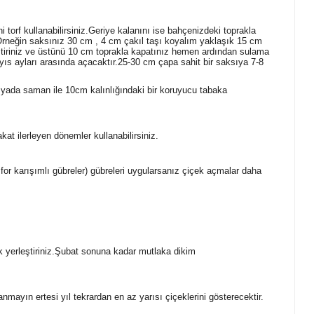
 torf kullanabilirsiniz.Geriye kalanını ise bahçenizdeki toprakla
e Örneğin saksınız 30 cm , 4 cm çakıl taşı koyalım yaklaşık 15 cm
leştiriniz ve üstünü 10 cm toprakla kapatınız hemen ardından sulama
yıs ayları arasında açacaktır.25-30 cm çapa sahit bir saksıya 7-8
a yada saman ile 10cm kalınlığındaki bir koruyucu tabaka
kat ilerleyen dönemler kullanabilirsiniz.
r karışımlı gübreler) gübreleri uygularsanız çiçek açmalar daha
k yerleştiriniz.Şubat sonuna kadar mutlaka dikim
ayın ertesi yıl tekrardan en az yarısı çiçeklerini gösterecektir.