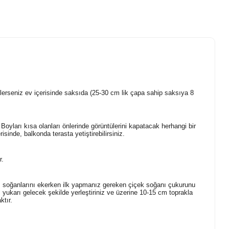
lerseniz ev içerisinde saksıda (25-30 cm lik çapa sahip saksıya 8
er. Boyları kısa olanları önlerinde görüntülerini kapatacak herhangi bir
sinde, balkonda terasta yetiştirebilirsiniz.
r.
 soğanlarını ekerken ilk yapmanız gereken çiçek soğanı çukurunu
yukarı gelecek şekilde yerleştiriniz ve üzerine 10-15 cm toprakla
ktır.