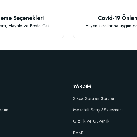
eme Seçenekleri
Covid-19 Önle
Gönder
artı, Havale ve Posta Çeki
Hijyen kurallarına uygun p
Doğal Akıllı Organik Solucan Gübresi (5 k
46,95 TL
YARDIM
Stokta Yok
Sıkça Sorulan Sorular
ncım
Mesafeli Satış Sözleşmesi
Gizlilik ve Güvenlik
rışımı Toprak 45 Litre
KVKK