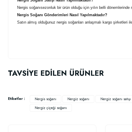
Nergis Soğanı Satışı Nasıl Yapılmaktadır?
Nergis soğanısezonluk bir ürün olduğu için yılın belli dönemlerinde 
Nergis Soğanı Gönderimleri Nasıl Yapılmaktadır?
Satın almış olduğunuz nergis soğanları anlaşmalı kargo şirketleri il
Bu ürünün fiyat bilgisi, resim, ürün açıklamalarında ve diğer konularda
Görüş ve önerileriniz için teşekkür ederiz.
TAVSİYE EDİLEN ÜRÜNLER
Ürün resmi kalitesiz, bozuk veya görüntülenemiyor.
Ürün açıklamasında eksik bilgiler bulunuyor.
Ürün bilgilerinde hatalar bulunuyor.
Etiketler :
Nergis soğanı
Nergiz soğanı
Nergiz soğanı satışı
Ürün fiyatı diğer sitelerden daha pahalı.
Nergiz çiçeği soğanı
Bu ürüne benzer farklı alternatifler olmalı.