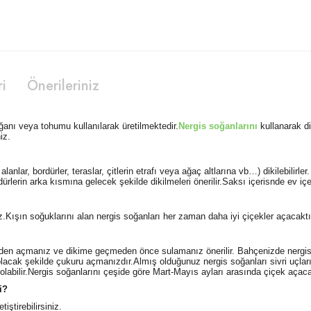
ri
Önerileriniz
soğanı veya tohumu kullanılarak üretilmektedir.
Nergis soğanlarını
kullanarak di
iz.
alanlar, bordürler, teraslar, çitlerin etrafı veya ağaç altlarına vb…) dikilebilirl
lerin arka kısmına gelecek şekilde dikilmeleri önerilir.Saksı içerisnde ev içeri
niz.Kışın soğuklarını alan nergis soğanları her zaman daha iyi çiçekler açacaktı
den açmanız ve dikime geçmeden önce sulamanız önerilir. Bahçenizde nergis
acak şekilde çukuru açmanızdır.Almış olduğunuz nergis soğanları sivri uçları 
abilir.Nergis soğanlarını çeşide göre Mart-Mayıs ayları arasında çiçek açaca
i?
iştirebilirsiniz.