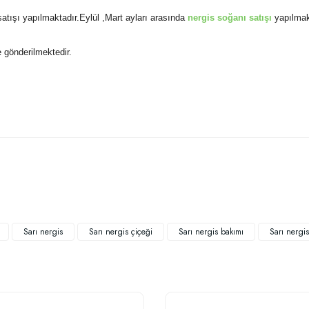
satışı yapılmaktadır.Eylül ,Mart ayları arasında
nergis soğanı satışı
yapılmak
e gönderilmektedir.
 yetersiz gördüğünüz noktaları öneri formunu kullanarak tarafımıza iletebilirsiniz
Bu ürüne ilk yorumu siz yapın!
Yorum Yaz
Sarı nergis
Sarı nergis çiçeği
Sarı nergis bakımı
Sarı nergis
TÜKENDI