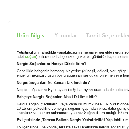
Ürün Bilgisi
Yorumlar
Taksit Seçenekle
Yetiştiriciliğini rahatlıkla yapabileceğiniz nergisler genelde nergis 
adet
soğan
), dilerseniz bahçenizde güzel bir görüntü oluşturabilirsin
Nergis Soğanlarını Nereye Dikebilirim?
Genellikle bahçenin herhangi bir yerine (güneşli, gölgeli, yarı gölgeli 
engel olmaksızın, uzun boylu soğanları ise duvar önlerine veya bordür
Nergis Soğanları Ne Zaman Dikilmelidir?
Nergis soğanlarını Eylül ayları ile Şubat ayları arasında dikebilirsi
Bahçeye Nergis Soğanları Nasıl Dikilmelidir?
Nergis soğanı çukurlarını veya kanalını mümkünse 10-15 gün önce
10-15 cm yükselikte ve nergis soğanın çapından biraz daha geniş ol
kapatınız ve hemen sulamasını yapınız.Soğan dikim aralığı 10 cm ol
Ev İçerisinde ,Terasta Balkon Nergis Yetiştiriciliği Yapılabilir m
Ev içerisinde , balkonda, terasta saksı içerisinde nergis soğanları yet