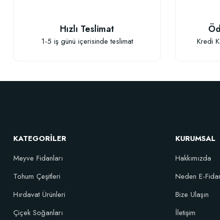
Hızlı Teslimat
Öd
1-5 iş günü içerisinde teslimat
Kredi K
TÜKENDI
KATEGORİLER
KURUMSAL
Meyve Fidanları
Hakkımızda
Tohum Çeşitleri
Neden E-Fida
Hırdavat Ürünleri
Bize Ulaşın
Organik Gübreli Özel Karışım Genel Kullanım Torf Kokopit Pomza Ka
Çiçek Soğanları
İletişim