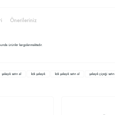
ri
Önerileriniz
munda ürünler kargolanmaktadır.
 yetersiz gördüğünüz noktaları öneri formunu kullanarak tarafımıza iletebilirsiniz
Bu ürüne ilk yorumu siz yapın!
şakayık satın al
kök şakayık
kök şakayık satın al
şakayık çiçeği satın
Yorum Yaz