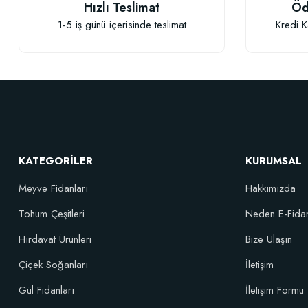
Hızlı Teslimat
Öd
1-5 iş günü içerisinde teslimat
Kredi K
KATEGORİLER
KURUMSAL
Meyve Fidanları
Hakkımızda
Tohum Çeşitleri
Neden E-Fida
Hırdavat Ürünleri
Bize Ulaşın
Çiçek Soğanları
İletişim
Gül Fidanları
İletişim Formu