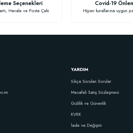
eme Seçenekleri
Covid-19 Önle
artı, Havale ve Posta Çeki
Hijyen kurallarına uygun p
Gönder
YARDIM
Sıkça Sorulan Sorular
ncım
Mesafeli Satış Sözleşmesi
Gizlilik ve Güvenlik
KVKK
İade ve Değişim