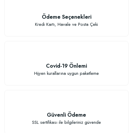
Ödeme Seçenekleri
Kredi Kartı, Havale ve Posta Çeki
Covid-19 Önlemi
Hijyen kurallarına uygun paketleme
Özel Karışım Fidan Tutma Yüzdesini Arttıran Organik Dikim Gübresi (10 fida
106,81 TL
Güvenli Ödeme
Sepete Ekle
SSL sertifikası ile bilgileriniz güvende