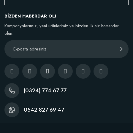
106,81 TL
BİZDEN HABERDAR OL!
Sepete Ekle
Kampanyalarımız, yeni ürünlerimiz ve bizden ilk siz haberdar
olun.
TÜKENDI
(0324) 774 67 77
0542 827 69 47
Fidan Dikim Destek Çubuğu 10 adet (90-150 cm)