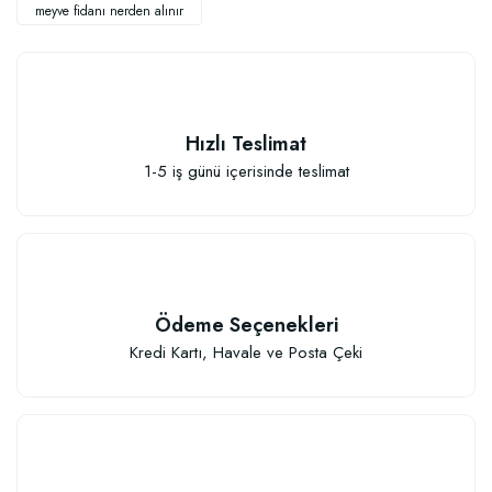
meyve fidanı nerden alınır
Hızlı Teslimat
Elastik Meyve Fidanı Bağlama İpi (10 Fidan İçin )
1-5 iş günü içerisinde teslimat
26,89 TL
Sepete Ekle
Ödeme Seçenekleri
Kredi Kartı, Havale ve Posta Çeki