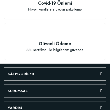
Covid-19 Önlemi
Hijyen kurallarına uygun paketleme
Güvenli Ödeme
SSL sertifikası ile bilgileriniz güvende
KATEGORİLER
KURUMSAL
Özel Karışım Fidan Tutma Yüzdesini Arttıran Organik Dikim Gübresi (10 fida
YARDIM