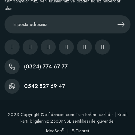
Kampanyalarımız, yeni ürünlerimiz ve bizden ilk siz haberdar
olun.
(0324) 774 67 77
0542 827 69 47
2023 Copyright ©e-fidancim.com Tüm hakları saklıdır | Kredi
kartı bilgileriniz 256Bit SSL sertifikası ile güvende.
®
IdeaSoft
|
E-Ticaret