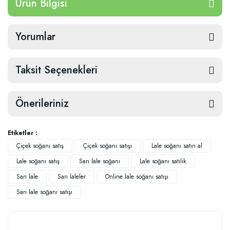
Ürün Bilgisi
Yorumlar
Taksit Seçenekleri
Önerileriniz
Etiketler :
Çiçek soğanı satış
Çiçek soğanı satışı
Lale soğanı satın al
Lale soğanı satış
Sarı lale soğanı
Lale soğanı satılık
Sarı lale
Sarı laleler
Online lale soğanı satışı
Sarı lale soğanı satışı