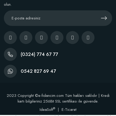
olun.
Kaktüs Sukulent Üretim Saksısı 5,5 Luk (50 adet)
38,60 TL
(0324) 774 67 77
Stokta Yok
0542 827 69 47
2023 Copyright ©e-fidancim.com Tüm hakları saklıdır | Kredi
kartı bilgileriniz 256Bit SSL sertifikası ile güvende.
®
IdeaSoft
|
E-Ticaret