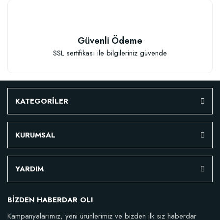
Granül Kaktüs Sukulent Gübresi (0,5 kg)
Güvenli Ödeme
SSL sertifikası ile bilgileriniz güvende
23,17 TL
Stokta Yok
KATEGORİLER
KURUMSAL
YARDIM
TÜKENDI
BİZDEN HABERDAR OL!
Kampanyalarımız, yeni ürünlerimiz ve bizden ilk siz haberdar