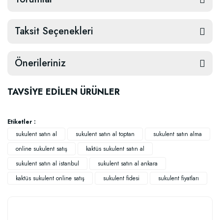
Taksit Seçenekleri
Önerileriniz
TAVSİYE EDİLEN ÜRÜNLER
Etiketler :
sukulent satın al
sukulent satın al toptan
sukulent satın alma
online sukulent satış
kaktüs sukulent satın al
sukulent satın al istanbul
sukulent satın al ankara
kaktüs sukulent online satış
sukulent fidesi
sukulent fiyatları