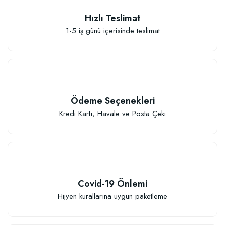
Hızlı Teslimat
1-5 iş günü içerisinde teslimat
Özel Karışım Kaktüs Sukkulent Toprağı (2 litre)
41,17 TL
Ödeme Seçenekleri
Sepete Ekle
Kredi Kartı, Havale ve Posta Çeki
Covid-19 Önlemi
TÜKENDI
Hijyen kurallarına uygun paketleme