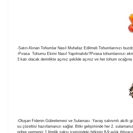
-Satın Alınan Tohumlar Nasıl Muhafaz Edilmeli:Tohumlarınızı buzdo
-Pırasa Tohumu Ekimi Nasıl Yapılmalıdır?Pırasa tohumlarınızı ekme
3 katı olacak derinlikte açınız şekilde açınız ve her tohum ocağın
-Oluşan Fidenin Gübrelemesi ve Sulaması :Yavaş salınımlı akıllı gübre
su çözeltisi hazırlamanızı sağlar. Bitki gelişiminde her 2. sulaman
gübre vermeniz 1 litrelik saksı içerisindeki bitkinin 8-9 aylık ihtiya