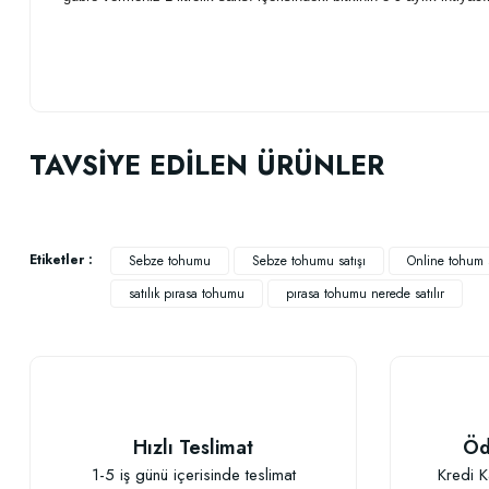
Bu ürünün fiyat bilgisi, resim, ürün açıklamalarında ve diğer konularda
Görüş ve önerileriniz için teşekkür ederiz.
TAVSİYE EDİLEN ÜRÜNLER
Ürün resmi kalitesiz, bozuk veya görüntülenemiyor.
Ürün açıklamasında eksik bilgiler bulunuyor.
Ürün bilgilerinde hatalar bulunuyor.
Etiketler :
Sebze tohumu
Sebze tohumu satışı
Online tohum s
Ürün fiyatı diğer sitelerden daha pahalı.
satılık pırasa tohumu
pırasa tohumu nerede satılır
Bu ürüne benzer farklı alternatifler olmalı.
Hızlı Teslimat
Öd
1-5 iş günü içerisinde teslimat
Kredi K