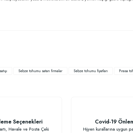
 yetersiz gördüğünüz noktaları öneri formunu kullanarak tarafımıza iletebilirsiniz
Bu ürüne ilk yorumu siz yapın!
Yorum Yaz
atışı
Sebze tohumu satan firmalar
Sebze tohumu fiyatları
Pırasa t
TÜKENDI
eme Seçenekleri
Covid-19 Önle
Gönder
artı, Havale ve Posta Çeki
Hijyen kurallarına uygun p