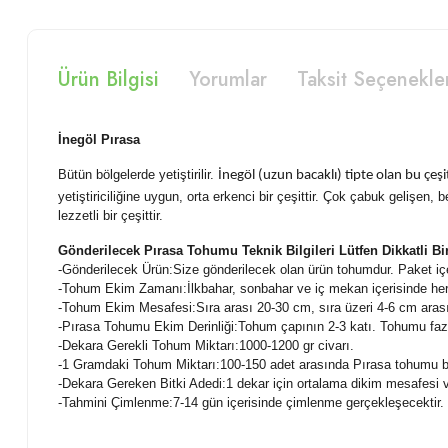
Ürün Bilgisi
Yorumlar
Taksit Seçenekle
İnegöl Pırasa
Bütün bölgelerde yetiştirilir.
İnegöl (uzun bacaklı) tipte olan bu çeşi
yetiştiriciliğine uygun, orta erkenci bir çeşittir. Çok çabuk gelişen, 
lezzetli bir çeşittir.
Gönderilecek Pırasa Tohumu Teknik Bilgileri Lütfen Dikkatli B
-
Gönderilecek Ürün:Size gönderilecek olan ürün tohumdur. Paket içer
-Tohum Ekim Zamanı:İlkbahar, sonbahar ve iç mekan içerisinde h
-Tohum Ekim Mesafesi:Sıra arası 20-30 cm, sıra üzeri 4-6 cm arası 
-Pırasa Tohumu Ekim Derinliği:Tohum çapının 2-3 katı. Tohumu fazl
-Dekara Gerekli Tohum Miktarı:1000-1200 gr civarı.
-1 Gramdaki Tohum Miktarı:100-150 adet arasında Pırasa tohumu b
-Dekara Gereken Bitki Adedi:1 dekar için ortalama dikim mesafesi ve
-Tahmini Çimlenme:7-14 gün içerisinde çimlenme gerçekleşecektir.