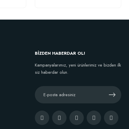
BestSol Sıvı Solucan Gübresi 1 Litre
146,77 TL
 Gübresi (1 litre)
Stokta Yok
BİZDEN HABERDAR OL!
Kampanyalarımız, yeni ürünlerimiz ve bizden ilk
siz haberdar olun.