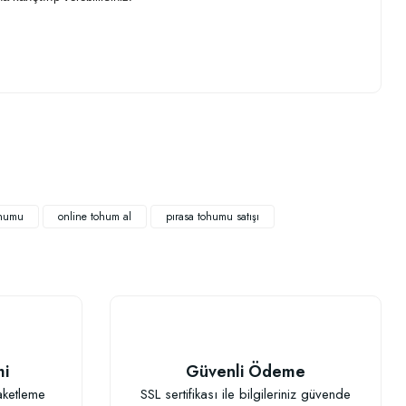
.
ohumu
online tohum al
pırasa tohumu satışı
TÜKENDI
mi
Güvenli Ödeme
aketleme
SSL sertifikası ile bilgileriniz güvende