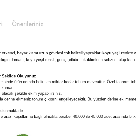
ri
Önerileriniz
t erkenci, beyaz kısmı uzun gövdesi çok kaliteli yaprakları koyu yeşil renkte v
belirgin damarlı, koyu yeşil renkli, geniş ,etlidir. Ilık iklimlerin sebzesi olup k
ir Şekilde Okuyunuz
isinde ürün adında belirtilen miktar kadar tohum mevcuttur. Özel tasarım toh
er zaman
olacak şekilde ekim yapabilirsiniz.
a derine ekmeniz tohum çıkışını engelleyecektir. Bu yüzden derine ekilmemes
ulunmaktadır.
 arazi koşullarına bağlı olmakla beraber 40.000 ile 45.000 adet arasında bitki