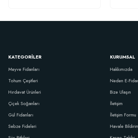
TÜKENDI
KATEGORİLER
KURUMSAL
Meyve Fidanları
Hakkımızda
Tohum Çeşitleri
Neden E-Fida
Hırdavat Ürünleri
Bize Ulaşın
Çiçek Soğanları
İletişim
Özel Hızlı Çimlenme Sağlayıcı Tohum Ekim Çelik Köklendirme Viyolu
Gül Fidanları
İletişim Formu
Sebze Fideleri
Havale Bildir
455,88 TL
Süs Bitkileri
Kargo Takibi