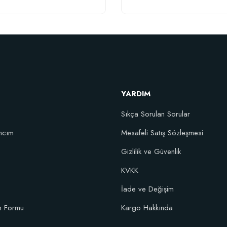
Verim Artırıcı Süper Organik Sıvı Yarasa
YARDIM
52,18 TL
Sıkça Sorulan Sorular
Stokta Yok
ncım
Mesafeli Satış Sözleşmesi
Gizlilik ve Güvenlik
KVKK
 (104 Gözlü Paper Pot'lu)
İade ve Değişim
im Formu
Kargo Hakkında