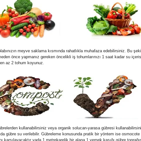
labınızın meyve saklama kısmında rahatlıkla muhafaza edebilirsiniz. Bu şekil
den önce yapmanız gereken öncelikli iş tohumlarınızı 1 saat kadar su içeris
a en az 2 tohum koyunuz.
lerden kullanabilirsiniz veya organik solucan-yarasa gübresi kullanabilirsiniz.1
ızda gübre su verilebilir. Gübreleme konusunda pratik bir yöntem ise osmocote a
cını karşılayacaktır yada 1 metrekarelik bir alana 1 yemek kaşığı gübre toprağına