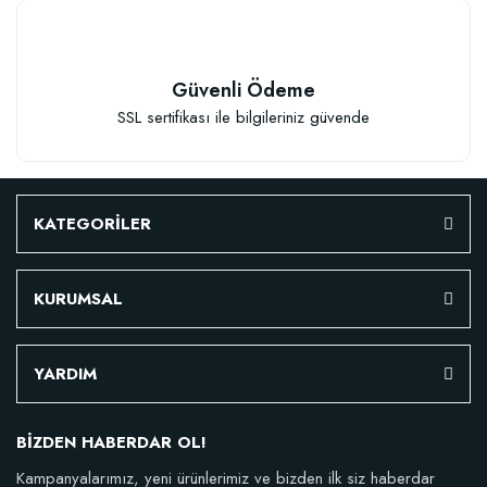
Güvenli Ödeme
SSL sertifikası ile bilgileriniz güvende
Çiçek Soğanları İçin Özel Karışım Çiçek Soğanı Dikim Gübresi (50 Soğan İç
KATEGORİLER
KURUMSAL
106,81 TL
Sepete Ekle
YARDIM
BİZDEN HABERDAR OL!
Kampanyalarımız, yeni ürünlerimiz ve bizden ilk siz haberdar