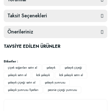
Taksit Seçenekleri
Önerileriniz
TAVSİYE EDİLEN ÜRÜNLER
Etiketler :
çiçek soğanları satın al
şakayık
şakayık çiçeği
şakayık satın al
kök şakayık
kök şakayık satın al
şakayık çiçeği satın al
şakayık yumrusu
şakayık yumrusu fiyatları
peonie çiçeği yumrusu
Güllerin İçin Besin (1000 gram)