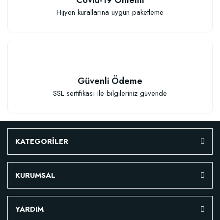
Sepete Ekle
Hijyen kurallarına uygun paketleme
Güvenli Ödeme
SSL sertifikası ile bilgileriniz güvende
TÜKENDI
KATEGORİLER
KURUMSAL
Fidan Dikim Destek Çubuğu 10 adet (90-150 cm)
YARDIM