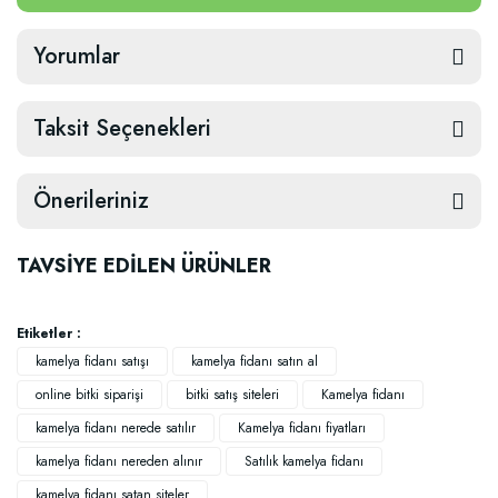
Yorumlar
Taksit Seçenekleri
Önerileriniz
TAVSİYE EDİLEN ÜRÜNLER
Etiketler :
kamelya fidanı satışı
kamelya fidanı satın al
online bitki siparişi
bitki satış siteleri
Kamelya fidanı
kamelya fidanı nerede satılır
Kamelya fidanı fiyatları
kamelya fidanı nereden alınır
Satılık kamelya fidanı
kamelya fidanı satan siteler