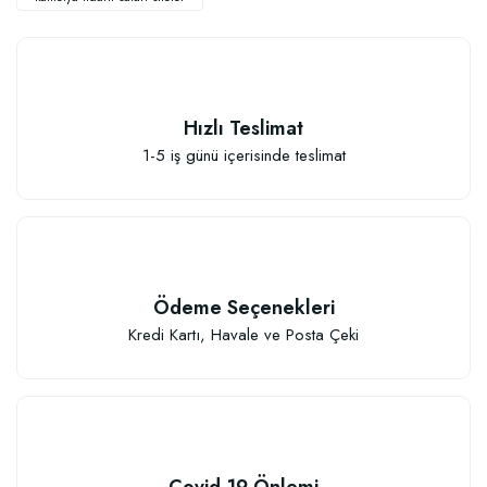
Hızlı Teslimat
1-5 iş günü içerisinde teslimat
Ödeme Seçenekleri
Kredi Kartı, Havale ve Posta Çeki
Özel Karışım Fidan Tutma Yüzdesini Arttıran Organik Dikim Gübresi (10 fida
106,81 TL
Covid-19 Önlemi