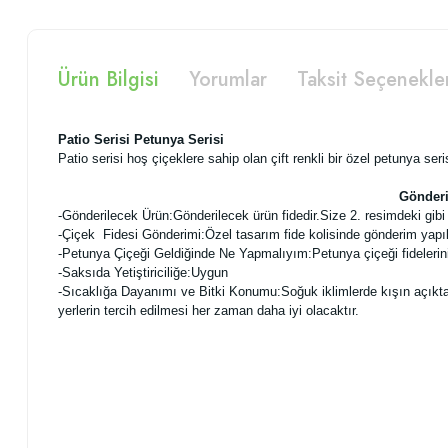
Ürün Bilgisi
Yorumlar
Taksit Seçenekle
Patio Serisi Petunya Serisi
Patio serisi hoş çiçeklere sahip olan çift renkli bir özel petunya seri
Gönderi
-
Gönderilecek Ürün:Gönderilecek ürün fidedir.Size 2. resimdeki gibi f
-Çiçek Fidesi Gönderimi:Özel tasarım fide kolisinde gönderim yapı
-Petunya Çiçeği Geldiğinde Ne Yapmalıyım:Petunya çiçeği fidelerini
-Saksıda Yetiştiriciliğe:Uygun
-Sıcaklığa Dayanımı ve Bitki Konumu:Soğuk iklimlerde kışın açıkta ye
yerlerin tercih edilmesi her zaman daha iyi olacaktır.