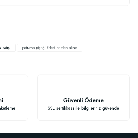
.
 satışı
petunya çiçeği fidesi nerden alınır
TÜKENDI
mi
Güvenli Ödeme
aketleme
SSL sertifikası ile bilgileriniz güvende
lucan Gübresi 1 Litre
,77 TL