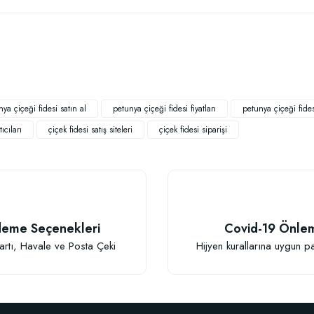
 yetersiz gördüğünüz noktaları öneri formunu kullanarak tarafımıza iletebilirsiniz
Bu ürüne ilk yorumu siz yapın!
Yorum Yaz
ya çiçeği fidesi satın al
petunya çiçeği fidesi fiyatları
petunya çiçeği fidesi
ıcıları
çiçek fidesi satış siteleri
çiçek fidesi siparişi
TÜKENDI
eme Seçenekleri
Covid-19 Önle
Gönder
artı, Havale ve Posta Çeki
Hijyen kurallarına uygun p
BestSol Sıvı So
146