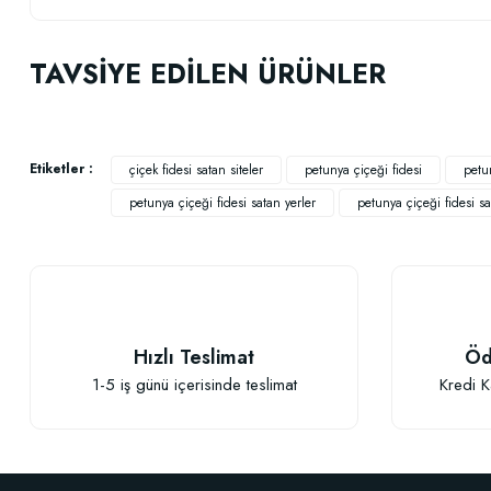
Bu ürünün fiyat bilgisi, resim, ürün açıklamalarında ve diğer konularda
Görüş ve önerileriniz için teşekkür ederiz.
TAVSİYE EDİLEN ÜRÜNLER
Ürün resmi kalitesiz, bozuk veya görüntülenemiyor.
Ürün açıklamasında eksik bilgiler bulunuyor.
Ürün bilgilerinde hatalar bulunuyor.
Etiketler :
çiçek fidesi satan siteler
petunya çiçeği fidesi
petun
Ürün fiyatı diğer sitelerden daha pahalı.
petunya çiçeği fidesi satan yerler
petunya çiçeği fidesi sat
Bu ürüne benzer farklı alternatifler olmalı.
Hızlı Teslimat
Öd
1-5 iş günü içerisinde teslimat
Kredi K