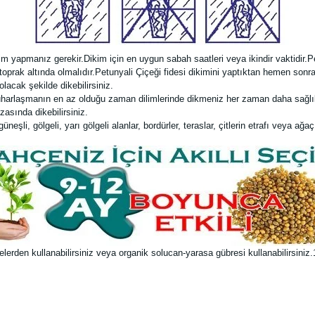
im yapmanız gerekir.Dikim için en uygun sabah saatleri veya ikindir vaktidir.Pe
) toprak altında olmalıdır.Petunyali Çiçeği fidesi dikimini yaptıktan hemen so
lacak şekilde dikebilirsiniz.
uharlaşmanın en az olduğu zaman dilimlerinde dikmeniz her zaman daha sağlıkl
zasında dikebilirsiniz.
şli, gölgeli, yarı gölgeli alanlar, bordürler, teraslar, çitlerin etrafı veya ağaç 
rden kullanabilirsiniz veya organik solucan-yarasa gübresi kullanabilirsiniz.1 li