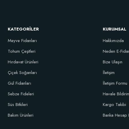
Sebze ve Çiçek Fidesi Dikim Gübresi (50 Fide İçin)
Verim 
106,81 TL
KATEGORİLER
KURUMSAL
Meyve Fidanları
Hakkımızda
Sepete Ekle
Tohum Çeşitleri
Neden E-Fida
Hırdavat Ürünleri
Bize Ulaşın
Çiçek Soğanları
İletişim
Gül Fidanları
İletişim Formu
Sebze Fideleri
Havale Bildir
Süs Bitkileri
Kargo Takibi
Bakım Ürünleri
Banka Hesap 