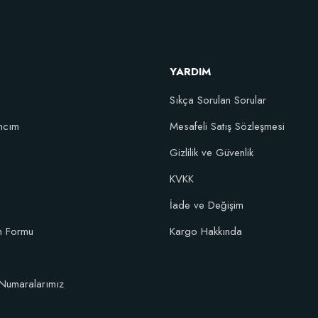
Artırıcı Süper Organik Sıvı Yarasa Gübresi (1 litre)
Sto
YARDIM
52,18 TL
Sıkça Sorulan Sorular
Stokta Yok
ncım
Mesafeli Satış Sözleşmesi
Gizlilik ve Güvenlik
KVKK
İade ve Değişim
im Formu
Kargo Hakkında
Numaralarımız