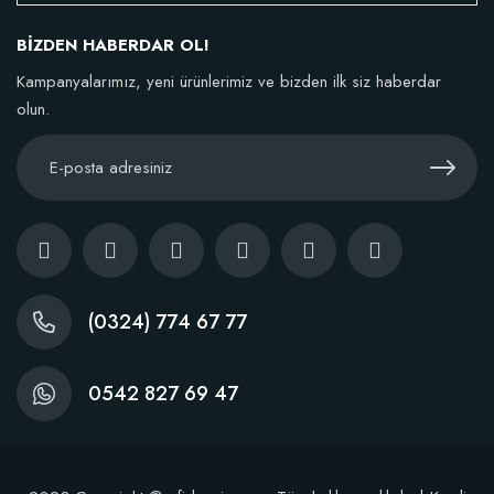
BİZDEN HABERDAR OL!
TÜKENDI
Kampanyalarımız, yeni ürünlerimiz ve bizden ilk siz haberdar
olun.
BestSol Sıvı Solucan Gübresi 1 Litre
146,77 TL
(0324) 774 67 77
Stokta Yok
0542 827 69 47