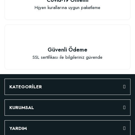
Hijyen kurallarına uygun paketleme
TÜKENDI
Güvenli Ödeme
SSL sertifikası ile bilgileriniz güvende
Verim Artırıcı Süper Organik Sıvı Yarasa Gübresi (1 litre)
KATEGORİLER
52,18 TL
KURUMSAL
Stokta Yok
YARDIM