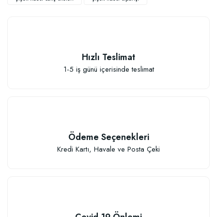
Hızlı Teslimat
1-5 iş günü içerisinde teslimat
Sebze ve Çiçek Fidesi Dikim Gübresi (50 Fide İçin)
106,81 TL
Ödeme Seçenekleri
Sepete Ekle
Kredi Kartı, Havale ve Posta Çeki
Covid-19 Önlemi