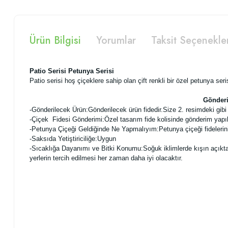
Ürün Bilgisi
Yorumlar
Taksit Seçenekle
Patio Serisi Petunya Serisi
Patio serisi hoş çiçeklere sahip olan çift renkli bir özel petunya seri
Gönderi
-
Gönderilecek Ürün:Gönderilecek ürün fidedir.Size 2. resimdeki gibi f
-Çiçek Fidesi Gönderimi:Özel tasarım fide kolisinde gönderim yapı
-Petunya Çiçeği Geldiğinde Ne Yapmalıyım:Petunya çiçeği fidelerini
-Saksıda Yetiştiriciliğe:Uygun
-Sıcaklığa Dayanımı ve Bitki Konumu:Soğuk iklimlerde kışın açıkta ye
yerlerin tercih edilmesi her zaman daha iyi olacaktır.