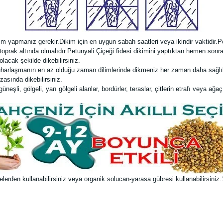
im yapmanız gerekir.Dikim için en uygun sabah saatleri veya ikindir vaktidir.Pe
) toprak altında olmalıdır.Petunyali Çiçeği fidesi dikimini yaptıktan hemen so
lacak şekilde dikebilirsiniz.
uharlaşmanın en az olduğu zaman dilimlerinde dikmeniz her zaman daha sağlıkl
zasında dikebilirsiniz.
şli, gölgeli, yarı gölgeli alanlar, bordürler, teraslar, çitlerin etrafı veya ağaç 
rden kullanabilirsiniz veya organik solucan-yarasa gübresi kullanabilirsiniz.1 li