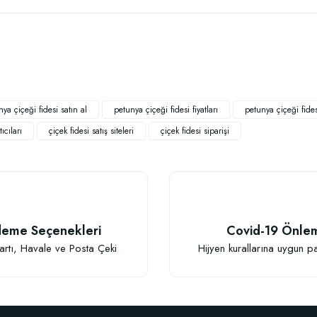
 yetersiz gördüğünüz noktaları öneri formunu kullanarak tarafımıza iletebilirsiniz
Bu ürüne ilk yorumu siz yapın!
Yorum Yaz
ya çiçeği fidesi satın al
petunya çiçeği fidesi fiyatları
petunya çiçeği fidesi
ıcıları
çiçek fidesi satış siteleri
çiçek fidesi siparişi
TÜKENDI
eme Seçenekleri
Covid-19 Önle
Gönder
artı, Havale ve Posta Çeki
Hijyen kurallarına uygun p
BestSol Sıvı So
146