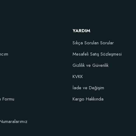
Artırıcı Süper Organik Sıvı Yarasa Gübresi (1 litre)
Sto
YARDIM
52,18 TL
Sıkça Sorulan Sorular
Stokta Yok
ncım
Mesafeli Satış Sözleşmesi
Gizlilik ve Güvenlik
KVKK
İade ve Değişim
im Formu
Kargo Hakkında
Numaralarımız