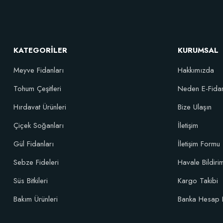
Sebze ve Çiçek Fidesi Dikim Gübresi (50 Fide İçin)
Verim 
106,81 TL
KATEGORİLER
KURUMSAL
Meyve Fidanları
Hakkımızda
Sepete Ekle
Tohum Çeşitleri
Neden E-Fida
Hırdavat Ürünleri
Bize Ulaşın
Çiçek Soğanları
İletişim
Gül Fidanları
İletişim Formu
Sebze Fideleri
Havale Bildir
Süs Bitkileri
Kargo Takibi
Bakım Ürünleri
Banka Hesap 