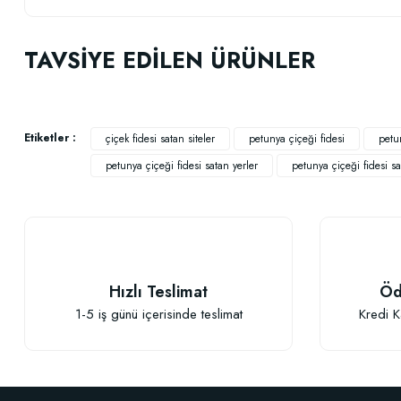
Bu ürünün fiyat bilgisi, resim, ürün açıklamalarında ve diğer konularda
Görüş ve önerileriniz için teşekkür ederiz.
TAVSİYE EDİLEN ÜRÜNLER
Ürün resmi kalitesiz, bozuk veya görüntülenemiyor.
Ürün açıklamasında eksik bilgiler bulunuyor.
Ürün bilgilerinde hatalar bulunuyor.
Etiketler :
çiçek fidesi satan siteler
petunya çiçeği fidesi
petun
Ürün fiyatı diğer sitelerden daha pahalı.
petunya çiçeği fidesi satan yerler
petunya çiçeği fidesi sat
Bu ürüne benzer farklı alternatifler olmalı.
Hızlı Teslimat
Öd
1-5 iş günü içerisinde teslimat
Kredi K