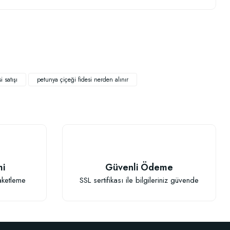
.
 satışı
petunya çiçeği fidesi nerden alınır
TÜKENDI
mi
Güvenli Ödeme
aketleme
SSL sertifikası ile bilgileriniz güvende
lucan Gübresi 1 Litre
,77 TL