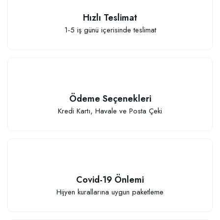
TÜKENDI
Hızlı Teslimat
1-5 iş günü içerisinde teslimat
Ödeme Seçenekleri
Kredi Kartı, Havale ve Posta Çeki
Organik Gübreli Özel Karışım Genel Kullanım Torf Kokopit Pomza Karışımı T
Covid-19 Önlemi
Hijyen kurallarına uygun paketleme
600,37 TL