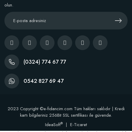
olun.
Stokta Yok
(0324) 774 67 77
0542 827 69 47
2023 Copyright ©e-fidancim.com Tüm hakları saklıdır | Kredi
kartı bilgileriniz 256Bit SSL sertifikası ile güvende.
®
IdeaSoft
|
E-Ticaret