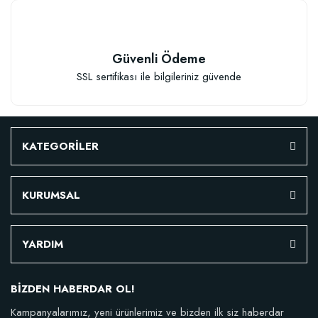
Stokta Yok
Güvenli Ödeme
SSL sertifikası ile bilgileriniz güvende
TÜKENDI
KATEGORİLER
KURUMSAL
Doğal Akıllı Organik Solucan Gübresi (5 kg)
YARDIM
BİZDEN HABERDAR OL!
46,95 TL
Kampanyalarımız, yeni ürünlerimiz ve bizden ilk siz haberdar