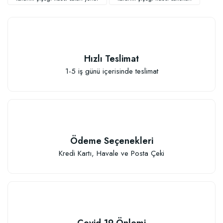
Hızlı Teslimat
1-5 iş günü içerisinde teslimat
Sebze ve Çiçek Fidesi Dikim Gübresi (50 Fide İçin)
106,81 TL
Ödeme Seçenekleri
Sepete Ekle
Kredi Kartı, Havale ve Posta Çeki
Covid-19 Önlemi