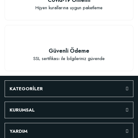
Hijyen kurallarına uygun paketleme
TÜKENDI
Güvenli Ödeme
SSL sertifikası ile bilgileriniz güvende
Verim Artırıcı Süper Organik Sıvı Yarasa Gübresi (1 litre)
KATEGORİLER
52,18 TL
KURUMSAL
Stokta Yok
YARDIM