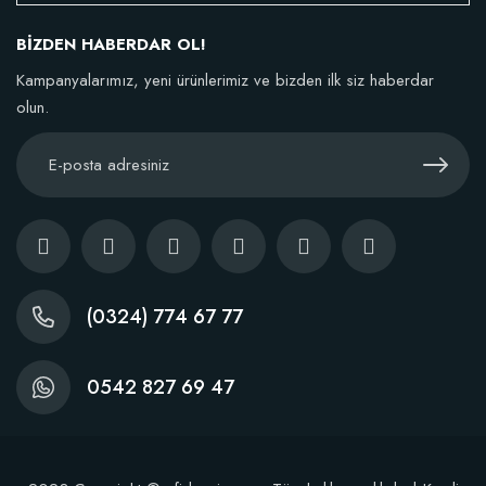
BİZDEN HABERDAR OL!
TÜKENDI
Kampanyalarımız, yeni ürünlerimiz ve bizden ilk siz haberdar
olun.
BestSol Sıvı Solucan Gübresi 1 Litre
146,77 TL
(0324) 774 67 77
Stokta Yok
0542 827 69 47