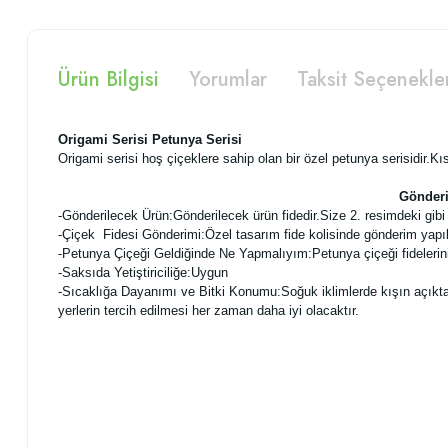
Ürün Bilgisi
Yorumlar
Taksit Seçenekle
Origami Serisi Petunya Serisi
Origami serisi hoş çiçeklere sahip olan bir özel petunya serisidir.Kı
Gönderi
-
Gönderilecek Ürün:Gönderilecek ürün fidedir.Size 2. resimdeki gibi f
-Çiçek Fidesi Gönderimi:Özel tasarım fide kolisinde gönderim yapı
-Petunya Çiçeği Geldiğinde Ne Yapmalıyım:Petunya çiçeği fidelerini
-Saksıda Yetiştiriciliğe:Uygun
-Sıcaklığa Dayanımı ve Bitki Konumu:Soğuk iklimlerde kışın açıkta ye
yerlerin tercih edilmesi her zaman daha iyi olacaktır.