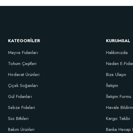
Sebze ve Çiçek Fidesi Dikim Gübresi (50 Fide İçin)
Verim 
106,81 TL
KATEGORİLER
KURUMSAL
Meyve Fidanları
Hakkımızda
Sepete Ekle
Tohum Çeşitleri
Neden E-Fida
Hırdavat Ürünleri
Bize Ulaşın
Çiçek Soğanları
İletişim
Gül Fidanları
İletişim Formu
Sebze Fideleri
Havale Bildir
Süs Bitkileri
Kargo Takibi
TÜKENDI
Bakım Ürünleri
Banka Hesap 