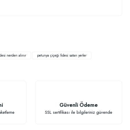
.
desi nerden alınır
petunya çiçeği fidesi satan yerler
TÜKENDI
mi
Güvenli Ödeme
aketleme
SSL sertifikası ile bilgileriniz güvende
lucan Gübresi 1 Litre