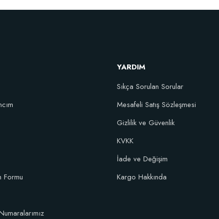
146
Artırıcı Süper Organik Sıvı Yarasa Gübresi (1 litre)
Sto
YARDIM
52,18 TL
Sıkça Sorulan Sorular
Stokta Yok
ncım
Mesafeli Satış Sözleşmesi
Gizlilik ve Güvenlik
KVKK
İade ve Değişim
im Formu
Kargo Hakkında
Numaralarımız