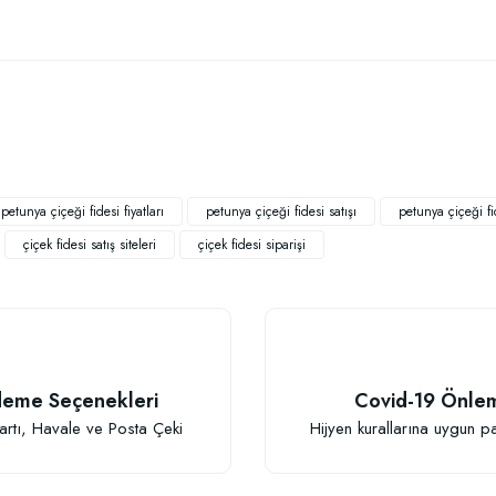
 yetersiz gördüğünüz noktaları öneri formunu kullanarak tarafımıza iletebilirsiniz
Bu ürüne ilk yorumu siz yapın!
Yorum Yaz
petunya çiçeği fidesi fiyatları
petunya çiçeği fidesi satışı
petunya çiçeği fi
çiçek fidesi satış siteleri
çiçek fidesi siparişi
TÜKENDI
eme Seçenekleri
Covid-19 Önle
Gönder
artı, Havale ve Posta Çeki
Hijyen kurallarına uygun p
BestSol Sıvı So