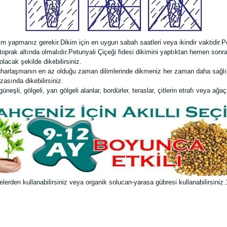
im yapmanız gerekir.Dikim için en uygun sabah saatleri veya ikindir vaktidir.Pe
) toprak altında olmalıdır.Petunyali Çiçeği fidesi dikimini yaptıktan hemen so
lacak şekilde dikebilirsiniz.
uharlaşmanın en az olduğu zaman dilimlerinde dikmeniz her zaman daha sağlıkl
zasında dikebilirsiniz.
şli, gölgeli, yarı gölgeli alanlar, bordürler, teraslar, çitlerin etrafı veya ağaç 
rden kullanabilirsiniz veya organik solucan-yarasa gübresi kullanabilirsiniz.1 li