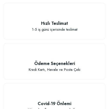
Hızlı Teslimat
Sebze ve Çiçek Fidesi Dikim Gübresi (50 Fide İçin)
1-5 iş günü içerisinde teslimat
106,81 TL
Sepete Ekle
Ödeme Seçenekleri
Kredi Kartı, Havale ve Posta Çeki
Covid-19 Önlemi
TÜKENDI