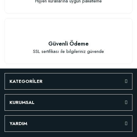
Hijyen kurallarına uygun paketleme
Güvenli Ödeme
SSL sertifikası ile bilgileriniz güvende
Verim Artırıcı Süper Organik Sıvı Yarasa Gübresi (1 litre)
52,18 TL
KATEGORİLER
Stokta Yok
KURUMSAL
YARDIM