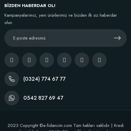
TÜKENDI
BİZDEN HABERDAR OL!
Kampanyalarımız, yeni ürünlerimiz ve bizden ilk siz haberdar
olun.
BestSol Sıvı Solucan Gübresi 1 Litre
146,77 TL
(0324) 774 67 77
Stokta Yok
0542 827 69 47
2023 Copyright ©e-fidancim.com Tüm hakları saklıdır | Kredi