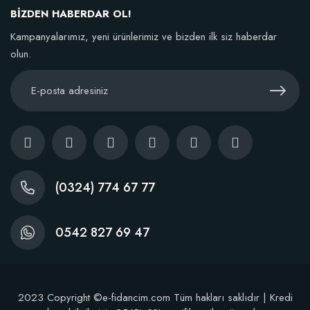
BİZDEN HABERDAR OL!
TÜKENDI
Kampanyalarımız, yeni ürünlerimiz ve bizden ilk siz haberdar
olun.
BestSol Sıvı Solucan Gübresi 1 Litre
146,77 TL
(0324) 774 67 77
Stokta Yok
0542 827 69 47
2023 Copyright ©e-fidancim.com Tüm hakları saklıdır | Kredi