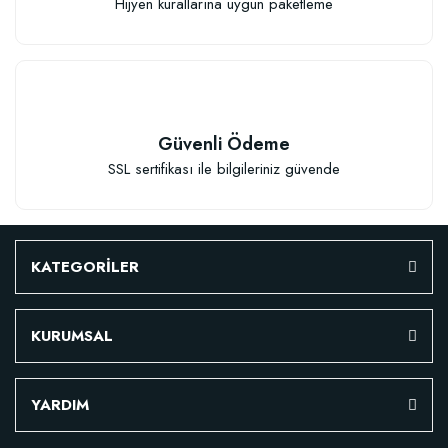
Hijyen kurallarına uygun paketleme
TÜKENDI
Güvenli Ödeme
SSL sertifikası ile bilgileriniz güvende
Verim Artırıcı Süper Organik Sıvı Yarasa Gübresi (1 litre)
KATEGORİLER
52,18 TL
KURUMSAL
Stokta Yok
YARDIM