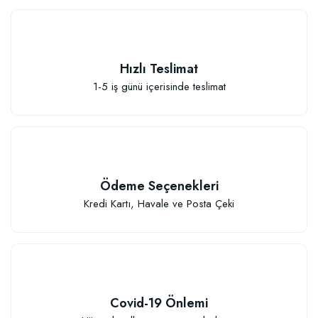
Hızlı Teslimat
1-5 iş günü içerisinde teslimat
Sebze ve Çiçek Fidesi Dikim Gübresi (50 Fide İçin)
106,81 TL
Ödeme Seçenekleri
Sepete Ekle
Kredi Kartı, Havale ve Posta Çeki
Covid-19 Önlemi