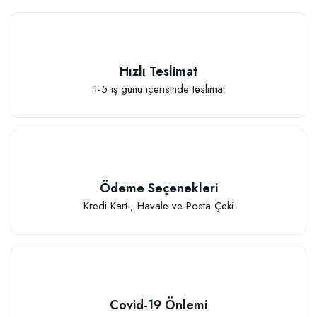
Hızlı Teslimat
1-5 iş günü içerisinde teslimat
Elastik Meyve Fidanı Bağlama İpi (10 Fidan İçin )
26,89 TL
Ödeme Seçenekleri
Sepete Ekle
Kredi Kartı, Havale ve Posta Çeki
Covid-19 Önlemi