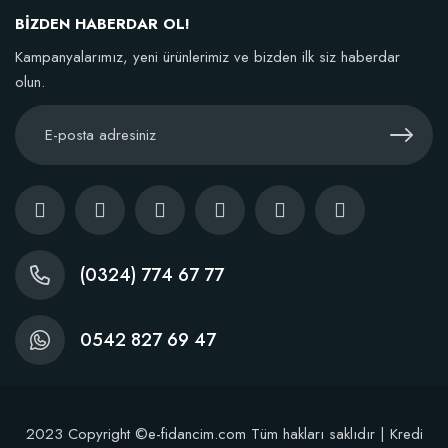
106,81 TL
BİZDEN HABERDAR OL!
Kampanyalarımız, yeni ürünlerimiz ve bizden ilk siz haberdar
Sepete Ekle
olun.
TÜKENDI
(0324) 774 67 77
0542 827 69 47
Fidan Dikim Destek Çubuğu 10 adet (90-150 cm)
2023 Copyright ©e-fidancim.com Tüm hakları saklıdır | Kredi