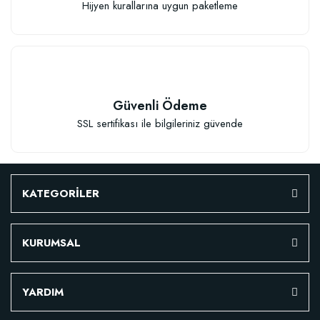
Hijyen kurallarına uygun paketleme
Güvenli Ödeme
SSL sertifikası ile bilgileriniz güvende
KATEGORİLER
KURUMSAL
Özel Karışım Fidan Tutma Yüzdesini Arttıran Organik Dikim Gübresi (10 fida
YARDIM