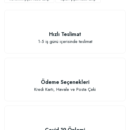
Hızlı Teslimat
1-5 iş günü içerisinde teslimat
Sebze ve Çiçek Fidesi Dikim Gübresi (50 Fide İçin)
106,81 TL
Ödeme Seçenekleri
Sepete Ekle
Kredi Kartı, Havale ve Posta Çeki
Covid-19 Önlemi