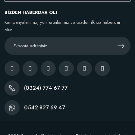
BİZDEN HABERDAR OL!
TÜKENDI
Kampanyalarımız, yeni ürünlerimiz ve bizden ilk siz haberdar
olun.
BestSol Sıvı Solucan Gübresi 1 Litre
146,77 TL
(0324) 774 67 77
Stokta Yok
0542 827 69 47