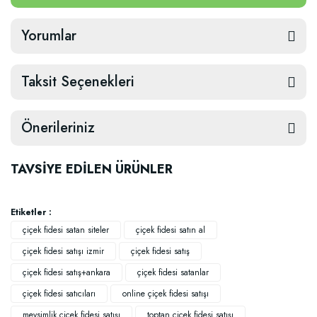
Yorumlar
Taksit Seçenekleri
Önerileriniz
TAVSİYE EDİLEN ÜRÜNLER
Etiketler :
çiçek fidesi satan siteler
çiçek fidesi satın al
çiçek fidesi satışı izmir
çiçek fidesi satış
çiçek fidesi satış+ankara
çiçek fidesi satanlar
çiçek fidesi satıcıları
online çiçek fidesi satışı
mevsimlik çiçek fidesi satışı
toptan çiçek fidesi satışı