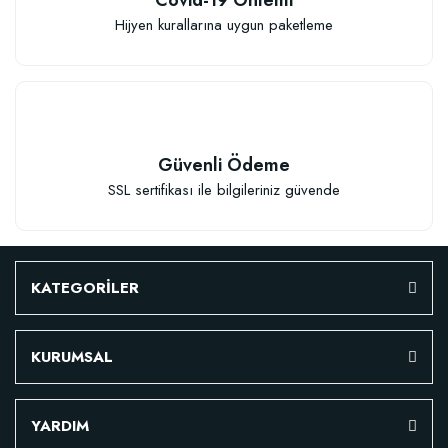
Hijyen kurallarına uygun paketleme
TÜKENDI
Güvenli Ödeme
SSL sertifikası ile bilgileriniz güvende
Verim Artırıcı Süper Organik Sıvı Yarasa Gübresi (1 litre)
KATEGORİLER
52,18 TL
KURUMSAL
Stokta Yok
YARDIM