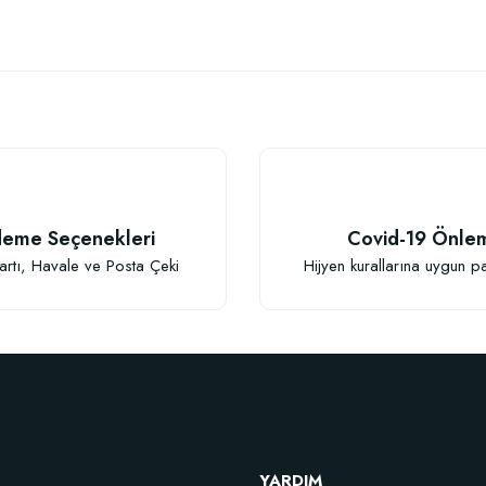
 yetersiz gördüğünüz noktaları öneri formunu kullanarak tarafımıza iletebilirsiniz
Bu ürüne ilk yorumu siz yapın!
Yorum Yaz
eme Seçenekleri
Covid-19 Önle
artı, Havale ve Posta Çeki
Hijyen kurallarına uygun p
Gönder
YARDIM