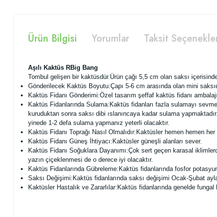
Ürün Bilgisi
Yorumlar
Taksit Seçenekle
Aşılı Kaktüs RBig Bang
Tombul gelişen bir kaktüsdür.Ürün çağı 5,5 cm olan saksı içerisinde
Gönderilecek Kaktüs Boyutu:Çapı 5-6 cm arasında olan mini saksıda
Kaktüs Fidanı Gönderimi:Özel tasarım şeffaf kaktüs fidanı ambalajına
Kaktüs Fidanlarında Sulama:Kaktüs fidanları fazla sulamayı sevmez.
kuruduktan sonra saksı dibi ıslanıncaya kadar sulama yapmaktadır.
yinede 1-2 defa sulama yapmanız yeterli olacaktır.
Kaktüs Fidanı Toprağı Nasıl Olmalıdır:Kaktüsler hemen hemen her tür
Kaktüs Fidanı Güneş İhtiyacı:Kaktüsler güneşli alanları sever.
Kaktüs Fidanı Soğuklara Dayanımı:Çok sert geçen karasal iklimlerde dı
yazın çiçeklenmesi de o derece iyi olacaktır.
Kaktüs Fidanlarında Gübreleme:Kaktüs fidanlarında fosfor potasyum a
Saksı Değişimi:Kaktüs fidanlarında saksı değişimi Ocak-Şubat ayların
Kaktüsler Hastalık ve Zararlılar:Kaktüs fidanlarında genelde fungal h