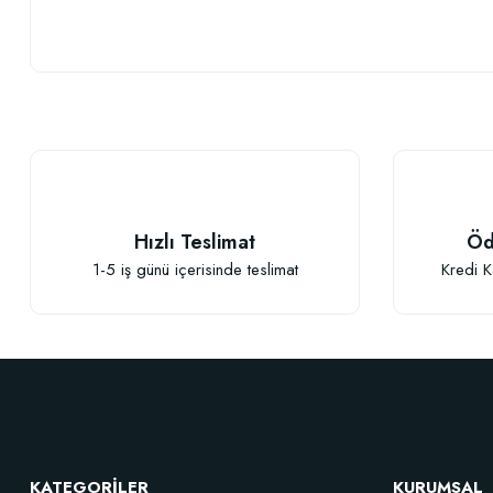
Bu ürünün fiyat bilgisi, resim, ürün açıklamalarında ve diğer konularda
Görüş ve önerileriniz için teşekkür ederiz.
Ürün resmi kalitesiz, bozuk veya görüntülenemiyor.
Ürün açıklamasında eksik bilgiler bulunuyor.
Ürün bilgilerinde hatalar bulunuyor.
Hızlı Teslimat
Öd
Ürün fiyatı diğer sitelerden daha pahalı.
1-5 iş günü içerisinde teslimat
Kredi K
Bu ürüne benzer farklı alternatifler olmalı.
KATEGORİLER
KURUMSAL