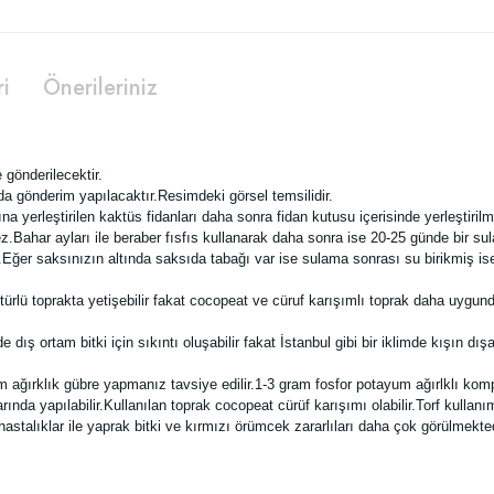
ri
Önerileriniz
 gönderilecektir.
 gönderim yapılacaktır.Resimdeki görsel temsilidir.
 yerleştirilen kaktüs fidanları daha sonra fidan kutusu içerisinde yerleştirilm
Bahar ayları ile beraber fısfıs kullanarak daha sonra ise 20-25 günde bir sul
Eğer saksınızın altında saksıda tabağı var ise sulama sonrası su birikmiş i
lü toprakta yetişebilir fakat cocopeat ve cüruf karışımlı toprak daha uygundu
ş ortam bitki için sıkıntı oluşabilir fakat İstanbul gibi bir iklimde kışın dış
ğırklık gübre yapmanız tavsiye edilir.1-3 gram fosfor potayum ağırlklı kompoz
da yapılabilir.Kullanılan toprak cocopeat cürüf karışımı olabilir.Torf kullanı
astalıklar ile yaprak bitki ve kırmızı örümcek zararlıları daha çok görülmekted