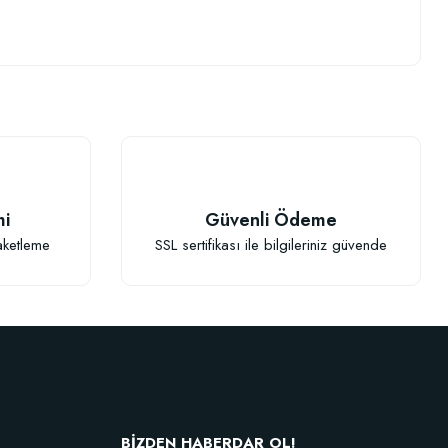
.
mi
Güvenli Ödeme
aketleme
SSL sertifikası ile bilgileriniz güvende
BİZDEN HABERDAR OL!