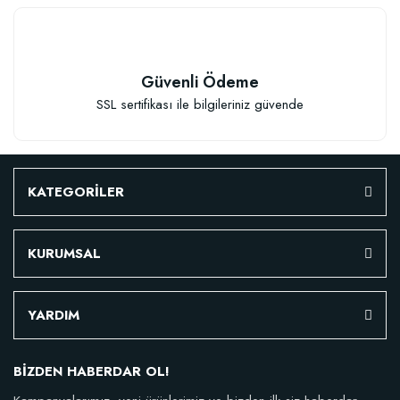
Stokta Yok
Güvenli Ödeme
TÜKENDI
SSL sertifikası ile bilgileriniz güvende
TÜKENDI
Toprak Küreği
KATEGORİLER
122,21 TL
KURUMSAL
Özel Karışım Çiçek Toprağı 30 Litre
Stokta Yok
YARDIM
60,98 TL
BİZDEN HABERDAR OL!
Stokta Yok