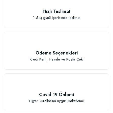
TÜKENDI
Hızlı Teslimat
1-5 iş günü içerisinde teslimat
Ödeme Seçenekleri
Kredi Kartı, Havale ve Posta Çeki
Özel Hızlı Çimlenme Sağlayıcı Tohum Ekim Çelik Köklendirme Viyolu (104 
Covid-19 Önlemi
Hijyen kurallarına uygun paketleme
455,88 TL