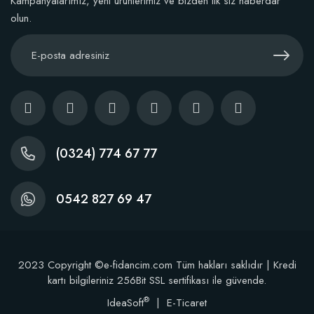
Kampanyalarımız, yeni ürünlerimiz ve bizden ilk siz haberdar
olun.
(0324) 774 67 77
0542 827 69 47
2023 Copyright ©e-fidancim.com Tüm hakları saklıdır | Kredi
kartı bilgileriniz 256Bit SSL sertifikası ile güvende.
®
IdeaSoft
|
E-Ticaret