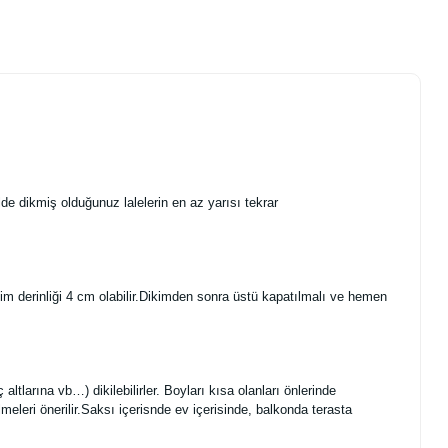
ilde dikmiş olduğunuz lalelerin en az yarısı tekrar
kim derinliği 4 cm olabilir.Dikimden sonra üstü kapatılmalı ve hemen
ç altlarına vb…) dikilebilirler. Boyları kısa olanları önlerinde
eleri önerilir.Saksı içerisnde ev içerisinde, balkonda terasta