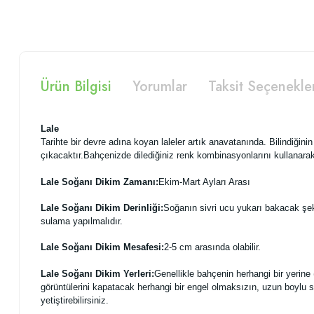
Ürün Bilgisi
Yorumlar
Taksit Seçenekle
Lale
Tarihte bir devre adına koyan laleler artık anavatanında. Bilindiğinin 
çıkacaktır.Bahçenizde dilediğiniz renk kombinasyonlarını kullanarak 
Lale Soğanı Dikim Zamanı:
Ekim-Mart Ayları Arası
Lale Soğanı Dikim Derinliği:
Soğanın sivri ucu yukarı bakacak şeki
sulama yapılmalıdır.
Lale Soğanı Dikim Mesafesi:
2-5 cm arasında olabilir.
Lale Soğanı Dikim Yerleri:
Genellikle bahçenin herhangi bir yerine (g
görüntülerini kapatacak herhangi bir engel olmaksızın, uzun boylu so
yetiştirebilirsiniz.