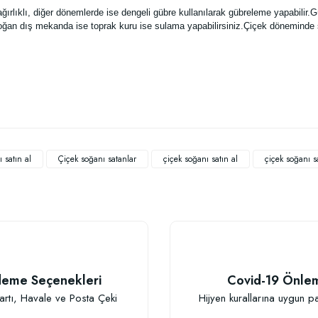
ğırlıklı, diğer dönemlerde ise dengeli gübre kullanılarak gübreleme yapabili
oğan dış mekanda ise toprak kuru ise sulama yapabilirsiniz.Çiçek döneminde su
 yetersiz gördüğünüz noktaları öneri formunu kullanarak tarafımıza iletebilirsiniz
Bu ürüne ilk yorumu siz yapın!
 satın al
Çiçek soğanı satanlar
çiçek soğanı satın al
çiçek soğanı sa
Yorum Yaz
eme Seçenekleri
Covid-19 Önle
artı, Havale ve Posta Çeki
Hijyen kurallarına uygun p