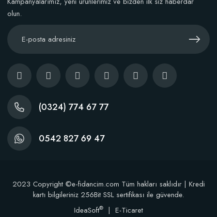
Kampanyalarımız, yeni ürünlerimiz ve bizden ilk siz haberdar
olun.
(0324) 774 67 77
0542 827 69 47
2023 Copyright ©e-fidancim.com Tüm hakları saklıdır | Kredi
kartı bilgileriniz 256Bit SSL sertifikası ile güvende.
®
IdeaSoft
|
E-Ticaret