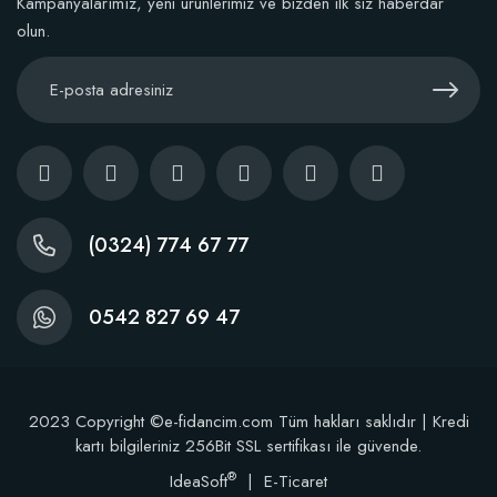
Kampanyalarımız, yeni ürünlerimiz ve bizden ilk siz haberdar
olun.
(0324) 774 67 77
0542 827 69 47
2023 Copyright ©e-fidancim.com Tüm hakları saklıdır | Kredi
kartı bilgileriniz 256Bit SSL sertifikası ile güvende.
®
IdeaSoft
|
E-Ticaret