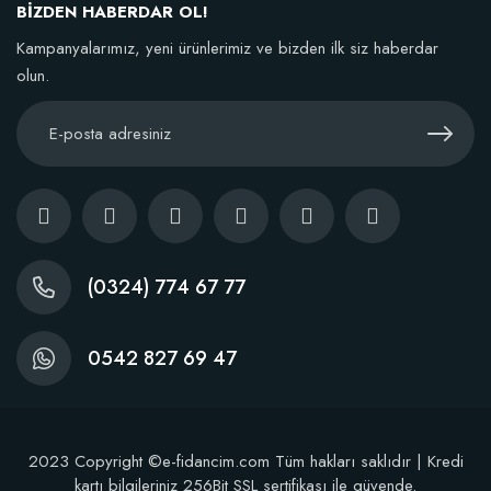
BİZDEN HABERDAR OL!
TÜKENDI
Kampanyalarımız, yeni ürünlerimiz ve bizden ilk siz haberdar
olun.
BestSol Sıvı Solucan Gübresi 1 Litre
146,77 TL
(0324) 774 67 77
Stokta Yok
0542 827 69 47
2023 Copyright ©e-fidancim.com Tüm hakları saklıdır | Kredi
kartı bilgileriniz 256Bit SSL sertifikası ile güvende.