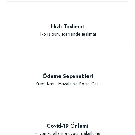
Hızlı Teslimat
1-5 iş günü içerisinde teslimat
Sebze ve Çiçek Fidesi Dikim Gübresi (50 Fide İçin)
106,81 TL
Ödeme Seçenekleri
Sepete Ekle
Kredi Kartı, Havale ve Posta Çeki
Covid-19 Önlemi
Hijyen kurallarına uygun paketleme