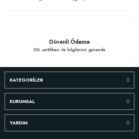
TÜKENDI
Güvenli Ödeme
SSL sertifikası ile bilgileriniz güvende
Verim Artırıcı Süper Organik Sıvı Yarasa Gübresi (1 litre)
KATEGORİLER
52,18 TL
KURUMSAL
Stokta Yok
YARDIM