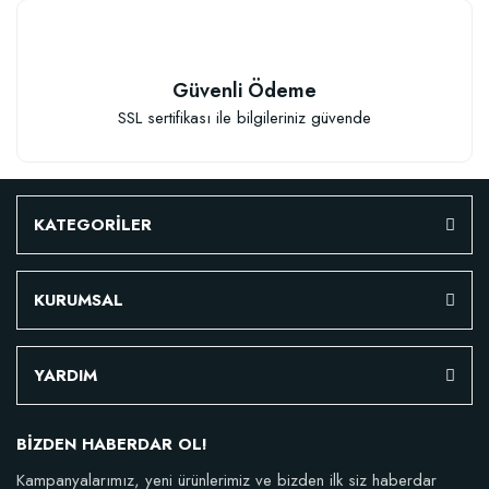
Granül Kaktüs Sukulent Gübresi (0,5 kg)
Güvenli Ödeme
SSL sertifikası ile bilgileriniz güvende
23,17 TL
Stokta Yok
KATEGORİLER
KURUMSAL
YARDIM
TÜKENDI
BİZDEN HABERDAR OL!
Kampanyalarımız, yeni ürünlerimiz ve bizden ilk siz haberdar