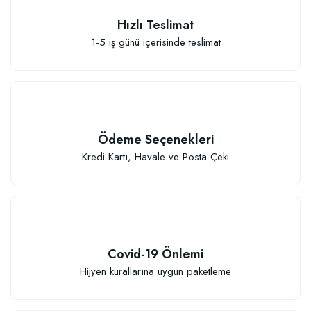
Hızlı Teslimat
1-5 iş günü içerisinde teslimat
Özel Karışım Kaktüs Sukkulent Toprağı (2 litre)
41,17 TL
Ödeme Seçenekleri
Sepete Ekle
Kredi Kartı, Havale ve Posta Çeki
Covid-19 Önlemi
TÜKENDI
Hijyen kurallarına uygun paketleme