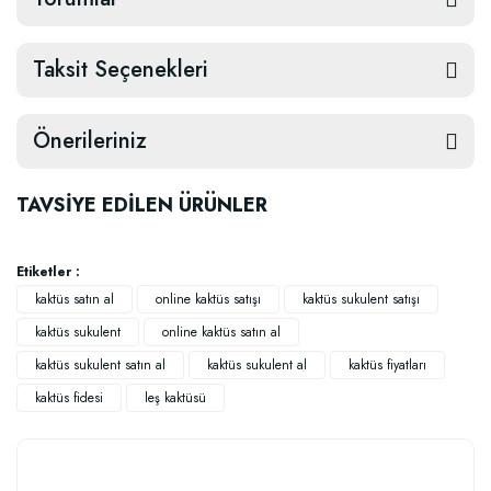
Taksit Seçenekleri
Önerileriniz
TAVSİYE EDİLEN ÜRÜNLER
Etiketler :
kaktüs satın al
online kaktüs satışı
kaktüs sukulent satışı
kaktüs sukulent
online kaktüs satın al
kaktüs sukulent satın al
kaktüs sukulent al
kaktüs fiyatları
kaktüs fidesi
leş kaktüsü