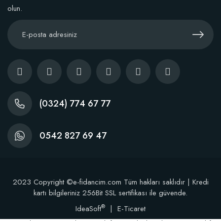
olun.
Kaktüs Sukulent Üretim Saksısı 5,5 Luk (50 adet)
38,60 TL
(0324) 774 67 77
Stokta Yok
0542 827 69 47
2023 Copyright ©e-fidancim.com Tüm hakları saklıdır | Kredi
kartı bilgileriniz 256Bit SSL sertifikası ile güvende.
®
IdeaSoft
|
E-Ticaret