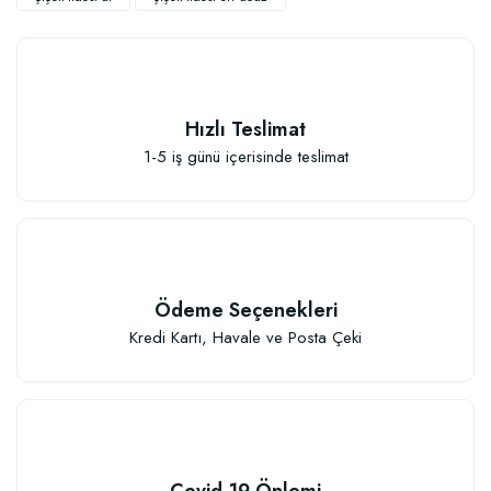
Hızlı Teslimat
1-5 iş günü içerisinde teslimat
Sebze ve Çiçek Fidesi Dikim Gübresi (50 Fide İçin)
106,81 TL
Ödeme Seçenekleri
Sepete Ekle
Kredi Kartı, Havale ve Posta Çeki
Covid-19 Önlemi