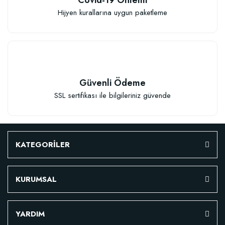
Hijyen kurallarına uygun paketleme
TÜKENDI
Güvenli Ödeme
SSL sertifikası ile bilgileriniz güvende
Verim Artırıcı Süper Organik Sıvı Yarasa Gübresi (1 litre)
KATEGORİLER
52,18 TL
KURUMSAL
Stokta Yok
YARDIM