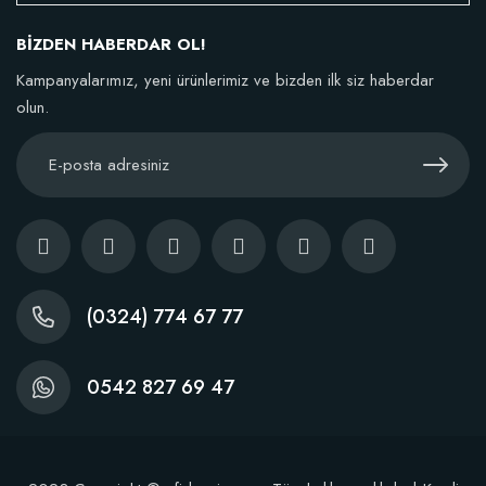
BİZDEN HABERDAR OL!
TÜKENDI
Kampanyalarımız, yeni ürünlerimiz ve bizden ilk siz haberdar
olun.
BestSol Sıvı Solucan Gübresi 1 Litre
146,77 TL
(0324) 774 67 77
Stokta Yok
0542 827 69 47