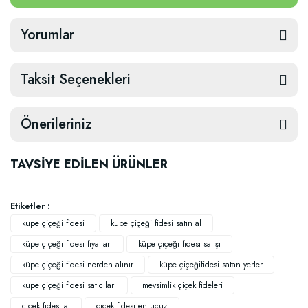
Yorumlar
Taksit Seçenekleri
Önerileriniz
TAVSİYE EDİLEN ÜRÜNLER
Etiketler :
küpe çiçeği fidesi
küpe çiçeği fidesi satın al
küpe çiçeği fidesi fiyatları
küpe çiçeği fidesi satışı
küpe çiçeği fidesi nerden alınır
küpe çiçeğifidesi satan yerler
küpe çiçeği fidesi satıcıları
mevsimlik çiçek fideleri
çiçek fidesi al
çiçek fidesi en ucuz