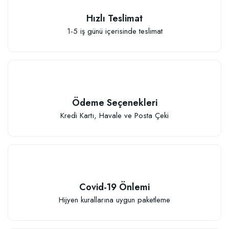
Hızlı Teslimat
1-5 iş günü içerisinde teslimat
Özel Karışım Kaktüs Sukkulent Toprağı (2 litre)
41,17 TL
Ödeme Seçenekleri
Sepete Ekle
Kredi Kartı, Havale ve Posta Çeki
Covid-19 Önlemi
TÜKENDI
Hijyen kurallarına uygun paketleme