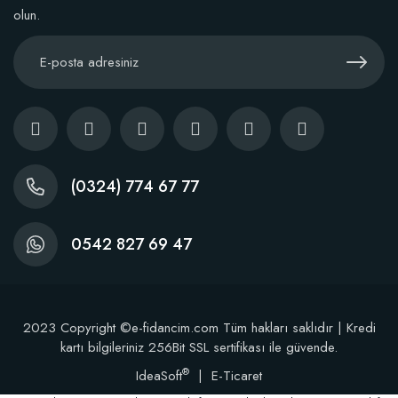
olun.
Kaktüs Sukulent Üretim Saksısı 5,5 Luk (50 adet)
38,60 TL
(0324) 774 67 77
Stokta Yok
0542 827 69 47
2023 Copyright ©e-fidancim.com Tüm hakları saklıdır | Kredi
kartı bilgileriniz 256Bit SSL sertifikası ile güvende.
®
IdeaSoft
|
E-Ticaret