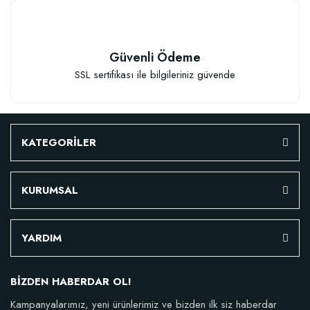
Granül Kaktüs Sukulent Gübresi (0,5 kg)
Güvenli Ödeme
SSL sertifikası ile bilgileriniz güvende
23,17 TL
Stokta Yok
KATEGORİLER
KURUMSAL
YARDIM
TÜKENDI
BİZDEN HABERDAR OL!
Kampanyalarımız, yeni ürünlerimiz ve bizden ilk siz haberdar