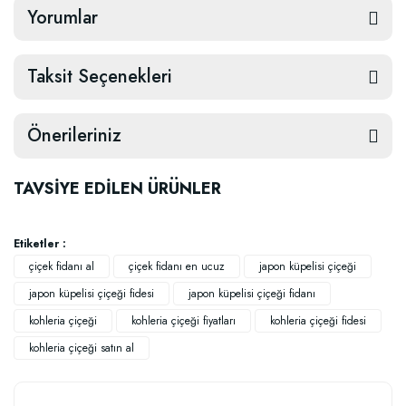
Yorumlar
Taksit Seçenekleri
Önerileriniz
TAVSİYE EDİLEN ÜRÜNLER
Etiketler :
çiçek fidanı al
çiçek fidanı en ucuz
japon küpelisi çiçeği
japon küpelisi çiçeği fidesi
japon küpelisi çiçeği fidanı
kohleria çiçeği
kohleria çiçeği fiyatları
kohleria çiçeği fidesi
kohleria çiçeği satın al