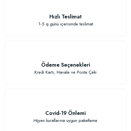
Hızlı Teslimat
1-5 iş günü içerisinde teslimat
Ödeme Seçenekleri
Kredi Kartı, Havale ve Posta Çeki
Özel Karışım Fidan Tutma Yüzdesini Arttıran Organik Dikim Gübresi (10 fida
106,81 TL
Covid-19 Önlemi
Hijyen kurallarına uygun paketleme
Sepete Ekle