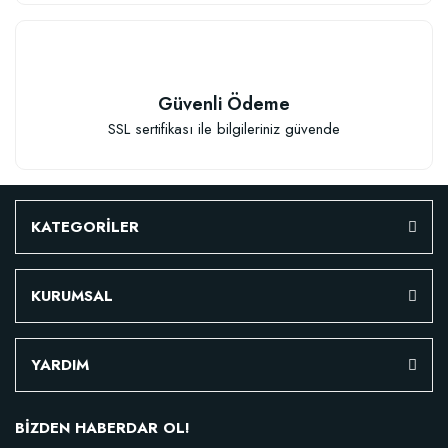
Güvenli Ödeme
SSL sertifikası ile bilgileriniz güvende
KATEGORİLER
KURUMSAL
Fidan Dikim Destek Çubuğu (70-75 cm-) (10 Adet)
YARDIM
136,86 TL
BİZDEN HABERDAR OL!