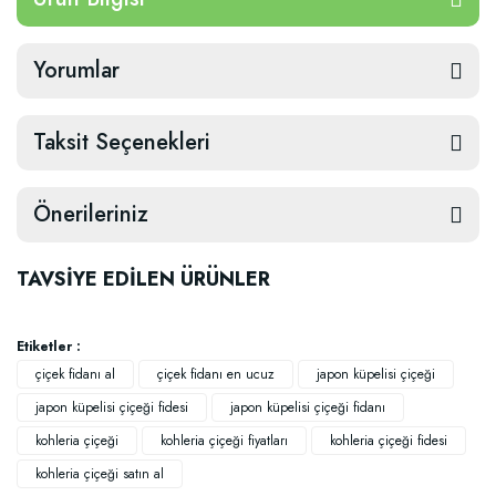
Yorumlar
Taksit Seçenekleri
Önerileriniz
TAVSİYE EDİLEN ÜRÜNLER
Etiketler :
çiçek fidanı al
çiçek fidanı en ucuz
japon küpelisi çiçeği
japon küpelisi çiçeği fidesi
japon küpelisi çiçeği fidanı
kohleria çiçeği
kohleria çiçeği fiyatları
kohleria çiçeği fidesi
kohleria çiçeği satın al