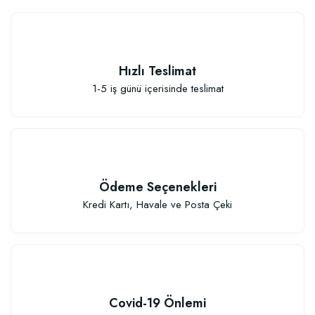
Hızlı Teslimat
1-5 iş günü içerisinde teslimat
Ödeme Seçenekleri
Kredi Kartı, Havale ve Posta Çeki
Özel Karışım Fidan Tutma Yüzdesini Arttıran Organik Dikim Gübresi (10 fida
106,81 TL
Covid-19 Önlemi