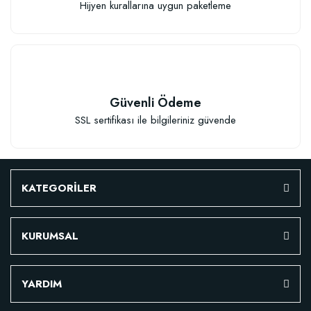
Hijyen kurallarına uygun paketleme
Sepete Ekle
Güvenli Ödeme
SSL sertifikası ile bilgileriniz güvende
KATEGORİLER
KURUMSAL
Fidan Dikim Destek Çubuğu (70-75 cm-) (10 Adet)
YARDIM