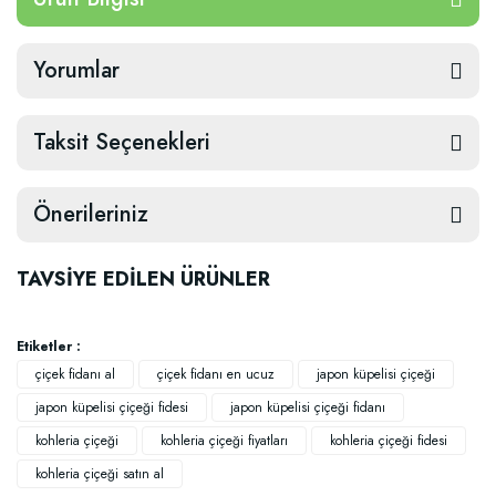
Yorumlar
Taksit Seçenekleri
Önerileriniz
TAVSİYE EDİLEN ÜRÜNLER
Etiketler :
çiçek fidanı al
çiçek fidanı en ucuz
japon küpelisi çiçeği
japon küpelisi çiçeği fidesi
japon küpelisi çiçeği fidanı
kohleria çiçeği
kohleria çiçeği fiyatları
kohleria çiçeği fidesi
kohleria çiçeği satın al