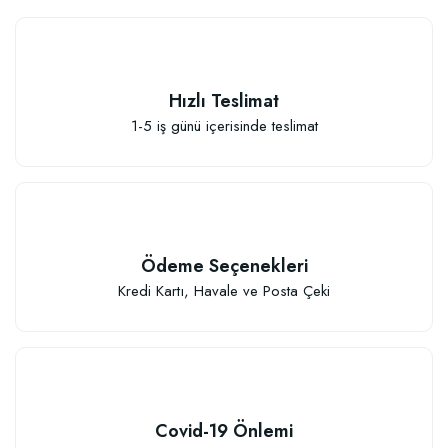
Hızlı Teslimat
1-5 iş günü içerisinde teslimat
Ödeme Seçenekleri
Kredi Kartı, Havale ve Posta Çeki
Özel Karışım Fidan Tutma Yüzdesini Arttıran Organik Dikim Gübresi (10 fida
106,81 TL
Covid-19 Önlemi