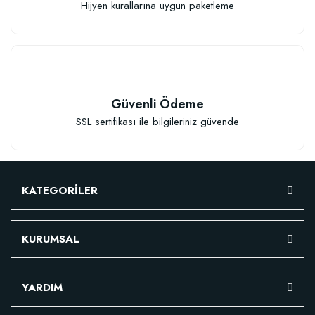
Hijyen kurallarına uygun paketleme
Sepete Ekle
Güvenli Ödeme
SSL sertifikası ile bilgileriniz güvende
KATEGORİLER
KURUMSAL
Fidan Dikim Destek Çubuğu (70-75 cm-) (10 Adet)
YARDIM