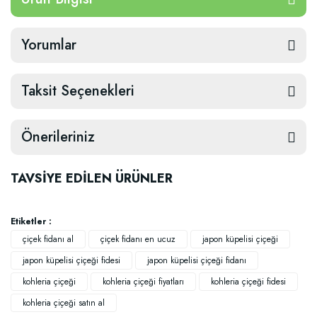
Yorumlar
Taksit Seçenekleri
Önerileriniz
TAVSİYE EDİLEN ÜRÜNLER
Etiketler :
çiçek fidanı al
çiçek fidanı en ucuz
japon küpelisi çiçeği
japon küpelisi çiçeği fidesi
japon küpelisi çiçeği fidanı
kohleria çiçeği
kohleria çiçeği fiyatları
kohleria çiçeği fidesi
kohleria çiçeği satın al