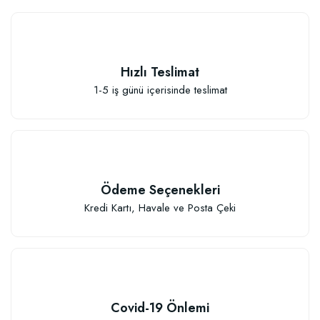
Hızlı Teslimat
1-5 iş günü içerisinde teslimat
Ödeme Seçenekleri
Kredi Kartı, Havale ve Posta Çeki
Özel Karışım Fidan Tutma Yüzdesini Arttıran Organik Dikim Gübresi (10 fida
106,81 TL
Covid-19 Önlemi