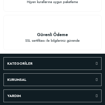
Hijyen kurallarına uygun paketleme
Sepete Ekle
Güvenli Ödeme
SSL sertifikası ile bilgileriniz güvende
KATEGORİLER
KURUMSAL
Fidan Dikim Destek Çubuğu (70-75 cm-) (10 Adet)
YARDIM