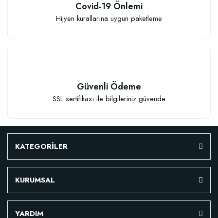
Covid-19 Önlemi
Sepete Ekle
Hijyen kurallarına uygun paketleme
Güvenli Ödeme
SSL sertifikası ile bilgileriniz güvende
TÜKENDI
KATEGORİLER
KURUMSAL
Fidan Dikim Destek Çubuğu 10 adet (90-150 cm)
YARDIM