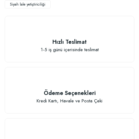
Siyah lale yetiştiriciliği
TÜKENDI
Hızlı Teslimat
1-5 iş günü içerisinde teslimat
Ödeme Seçenekleri
Kredi Kartı, Havale ve Posta Çeki
Organik Gübreli Özel Karışım Genel Kullanım Torf Kokopit Pomza Karışımı T