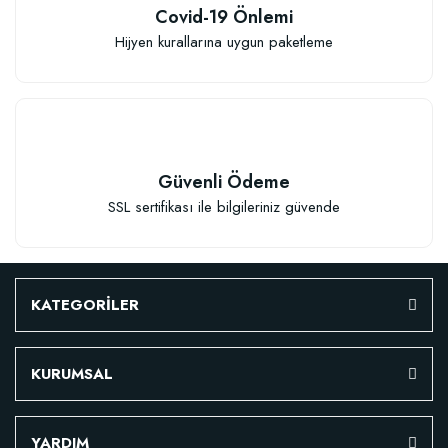
600,37 TL
Covid-19 Önlemi
Hijyen kurallarına uygun paketleme
Stokta Yok
Güvenli Ödeme
SSL sertifikası ile bilgileriniz güvende
TÜKENDI
KATEGORİLER
KURUMSAL
Doğal Akıllı Organik Solucan Gübresi (5 kg)
YARDIM