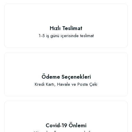
Hızlı Teslimat
Sebze ve Çiçek Fidesi Dikim Gübresi (50 Fide İçin)
1-5 iş günü içerisinde teslimat
106,81 TL
Sepete Ekle
Ödeme Seçenekleri
Kredi Kartı, Havale ve Posta Çeki
Covid-19 Önlemi
TÜKENDI