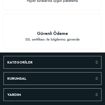
Hijyen kurallarına uygun paketleme
Güvenli Ödeme
SSL sertifikası ile bilgileriniz güvende
Verim Artırıcı Süper Organik Sıvı Yarasa Gübresi (1 litre)
52,18 TL
KATEGORİLER
Stokta Yok
KURUMSAL
YARDIM