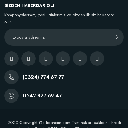
TÜKENDI
BİZDEN HABERDAR OL!
Kampanyalarımız, yeni ürünlerimiz ve bizden ilk siz haberdar
olun.
BestSol Sıvı Solucan Gübresi 1 Litre
146,77 TL
(0324) 774 67 77
Stokta Yok
0542 827 69 47
2023 Copyright ©e-fidancim.com Tüm hakları saklıdır | Kredi