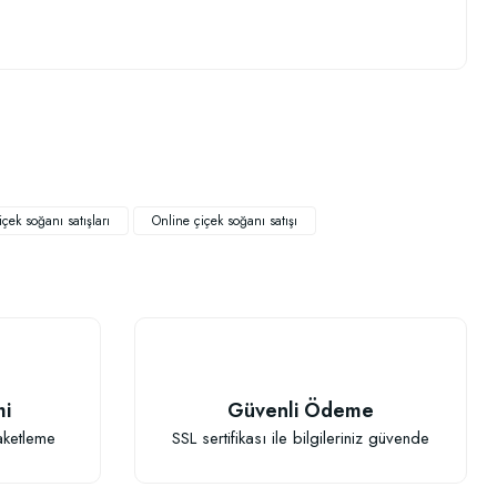
.
içek soğanı satışları
Online çiçek soğanı satışı
mi
Güvenli Ödeme
aketleme
SSL sertifikası ile bilgileriniz güvende