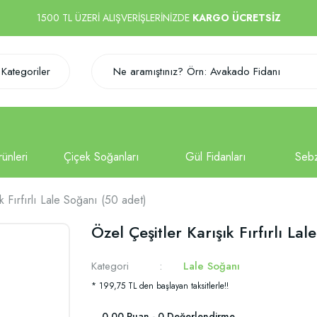
1500 TL ÜZERİ ALIŞVERİŞLERİNİZDE
KARGO ÜCRETSİZ
Kategoriler
k Fırfırlı Lale Soğanı (50 adet)
Özel Çeşitler Karışık Fırfırlı La
Kategori
Lale Soğanı
* 199,75 TL den başlayan taksitlerle!!
0.00 Puan - 0 Değerlendirme