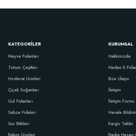
KATEGORİLER
KURUMSAL
Meyve Fidanları
Hakkımızda
Tohum Çeşitleri
Neden E-Fida
Hırdavat Ürünleri
Bize Ulaşın
Organik Gübreli Özel Karışım Genel Kullanım Torf Kokopit Pomza Ka
Çiçek Soğanları
İletişim
Gül Fidanları
İletişim Formu
600,37 TL
Sebze Fideleri
Havale Bildir
Süs Bitkileri
Kargo Takibi
Stokta Yok
Bakım Ürünleri
Banka Hesap 