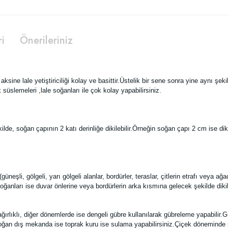
ri
Önerileriniz
aksine lale yetiştiriciliği kolay ve basittir.Üstelik bir sene sonra yine aynı şek
süslemeleri ,lale soğanları ile çok kolay yapabilirsiniz.
lde, soğan çapının 2 katı derinliğe dikilebilir.Örneğin soğan çapı 2 cm ise di
üneşli, gölgeli, yarı gölgeli alanlar, bordürler, teraslar, çitlerin etrafı veya ağa
ğanları ise duvar önlerine veya bordürlerin arka kısmına gelecek şekilde dikilm
ğırlıklı, diğer dönemlerde ise dengeli gübre kullanılarak gübreleme yapabili
soğan dış mekanda ise toprak kuru ise sulama yapabilirsiniz.Çiçek döneminde s