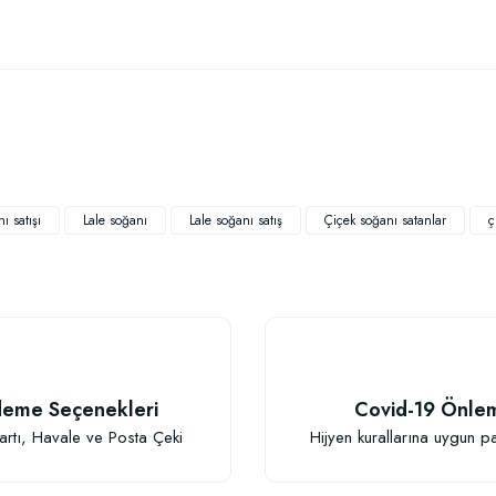
 yetersiz gördüğünüz noktaları öneri formunu kullanarak tarafımıza iletebilirsiniz
Bu ürüne ilk yorumu siz yapın!
Yorum Yaz
ı satışı
Lale soğanı
Lale soğanı satış
Çiçek soğanı satanlar
ç
TÜKENDI
eme Seçenekleri
Covid-19 Önle
Gönder
artı, Havale ve Posta Çeki
Hijyen kurallarına uygun p