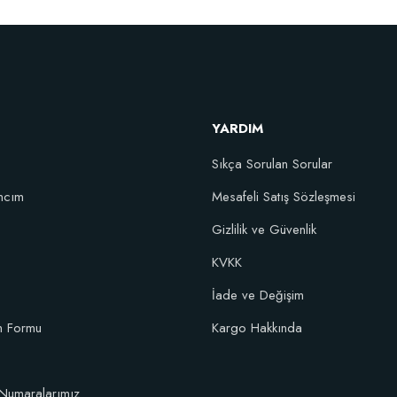
Doğal Akıllı Organik Solucan Gübresi (5 k
46,95 TL
YARDIM
Stokta Yok
Sıkça Sorulan Sorular
ncım
Mesafeli Satış Sözleşmesi
Gizlilik ve Güvenlik
rışımı Toprak 45 Litre
KVKK
İade ve Değişim
im Formu
Kargo Hakkında
Numaralarımız