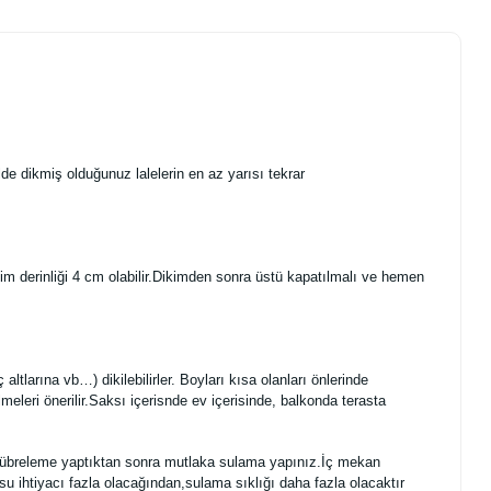
ilde dikmiş olduğunuz lalelerin en az yarısı tekrar
kim derinliği 4 cm olabilir.Dikimden sonra üstü kapatılmalı ve hemen
ç altlarına vb…) dikilebilirler. Boyları kısa olanları önlerinde
eleri önerilir.Saksı içerisnde ev içerisinde, balkonda terasta
r.Gübreleme yaptıktan sonra mutlaka sulama yapınız.İç mekan
u ihtiyacı fazla olacağından,sulama sıklığı daha fazla olacaktır