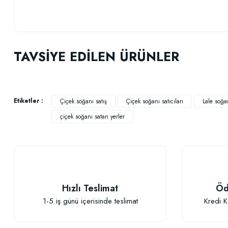
Bu ürünün fiyat bilgisi, resim, ürün açıklamalarında ve diğer konularda
Görüş ve önerileriniz için teşekkür ederiz.
TAVSİYE EDİLEN ÜRÜNLER
Ürün resmi kalitesiz, bozuk veya görüntülenemiyor.
Ürün açıklamasında eksik bilgiler bulunuyor.
Ürün bilgilerinde hatalar bulunuyor.
Etiketler :
Çiçek soğanı satış
Çiçek soğanı satıcıları
Lale soğan
Ürün fiyatı diğer sitelerden daha pahalı.
çiçek soğanı satan yerler
Bu ürüne benzer farklı alternatifler olmalı.
Hızlı Teslimat
Öd
1-5 iş günü içerisinde teslimat
Kredi K
TÜKENDI