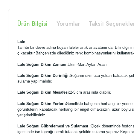
Ürün Bilgisi
Yorumlar
Taksit Seçenekle
Lale
Tarihte bir devre adına koyan laleler artık anavatanında. Bilindiğinin 
çıkacaktır.Bahçenizde dilediğiniz renk kombinasyonlarını kullanarak 
Lale Soğanı Dikim Zamanı:
Ekim-Mart Ayları Arası
Lale Soğanı Dikim Derinliği:
Soğanın sivri ucu yukarı bakacak şeki
sulama yapılmalıdır.
Lale Soğanı Dikim Mesafesi:
2-5 cm arasında olabilir.
Lale Soğanı Dikim Yerleri:
Genellikle bahçenin herhangi bir yerine (g
görüntülerini kapatacak herhangi bir engel olmaksızın, uzun boylu so
yetiştirebilirsiniz.
Lale Soğanı Gübrelemesi ve Sulaması :
Çiçek döneminde fosfor a
içerisinde ise toprağı nemli tutacak şekilde sulama yapınız.Kışın 