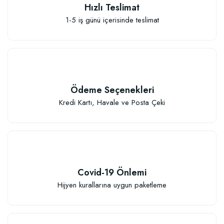
Hızlı Teslimat
1-5 iş günü içerisinde teslimat
Özel Karışım Kaktüs Sukkulent Toprağı (2 litre)
41,17 TL
Ödeme Seçenekleri
Sepete Ekle
Kredi Kartı, Havale ve Posta Çeki
Covid-19 Önlemi
TÜKENDI
Hijyen kurallarına uygun paketleme