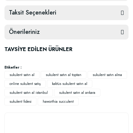
Taksit Seçenekleri
Önerileriniz
TAVSİYE EDİLEN ÜRÜNLER
Etiketler :
sukulent satın al
sukulent satın al toptan
sukulent satın alma
online sukulent satış
kaktüs sukulent satın al
sukulent satın al istanbul
sukulent satın al ankara
sukulent fidesi
haworthia succulent