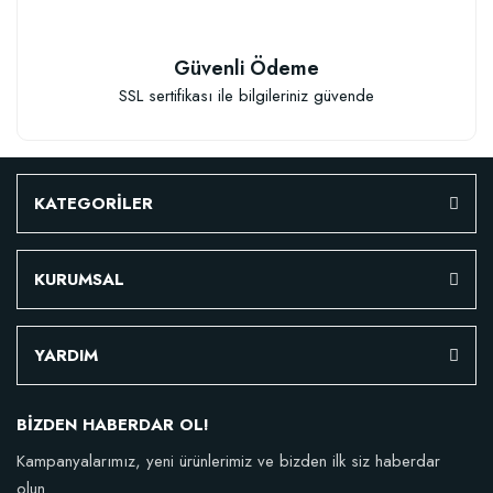
Granül Kaktüs Sukulent Gübresi (0,5 kg)
Güvenli Ödeme
SSL sertifikası ile bilgileriniz güvende
23,17 TL
Stokta Yok
KATEGORİLER
KURUMSAL
YARDIM
TÜKENDI
BİZDEN HABERDAR OL!
Kampanyalarımız, yeni ürünlerimiz ve bizden ilk siz haberdar
olun.