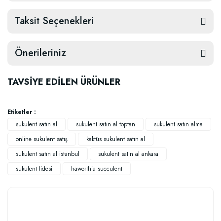
Taksit Seçenekleri
Önerileriniz
TAVSİYE EDİLEN ÜRÜNLER
Etiketler :
sukulent satın al
sukulent satın al toptan
sukulent satın alma
online sukulent satış
kaktüs sukulent satın al
sukulent satın al istanbul
sukulent satın al ankara
sukulent fidesi
haworthia succulent