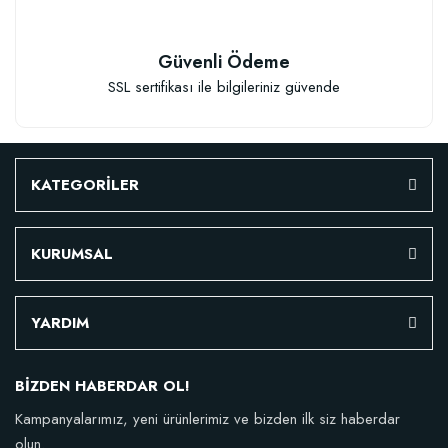
Granül Kaktüs Sukulent Gübresi (0,5 kg)
Güvenli Ödeme
SSL sertifikası ile bilgileriniz güvende
23,17 TL
Stokta Yok
KATEGORİLER
KURUMSAL
YARDIM
TÜKENDI
BİZDEN HABERDAR OL!
Kampanyalarımız, yeni ürünlerimiz ve bizden ilk siz haberdar
olun.