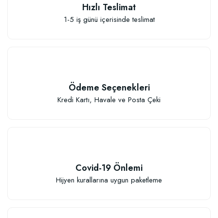
Hızlı Teslimat
1-5 iş günü içerisinde teslimat
Özel Karışım Kaktüs Sukkulent Toprağı (2 litre)
41,17 TL
Ödeme Seçenekleri
Sepete Ekle
Kredi Kartı, Havale ve Posta Çeki
Covid-19 Önlemi
TÜKENDI
Hijyen kurallarına uygun paketleme