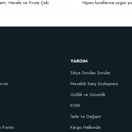
artı, Havale ve Posta Çeki
Hijyen kurallarına uygun p
Gönder
YARDIM
Sıkça Sorulan Sorular
ncım
Mesafeli Satış Sözleşmesi
Gizlilik ve Güvenlik
KVKK
İade ve Değişim
im Formu
Kargo Hakkında