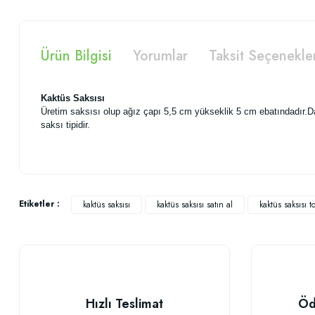
Ürün Bilgisi
Yorumlar
Taksit Seçenekle
Kaktüs Saksısı
Üretim saksısı olup ağız çapı 5,5 cm yükseklik 5 cm ebatındadır.Daya
saksı tipidir.
Bu ürünün fiyat bilgisi, resim, ürün açıklamalarında ve diğer konularda
Görüş ve önerileriniz için teşekkür ederiz.
Etiketler :
kaktüs saksısı
kaktüs saksısı satın al
kaktüs saksısı t
Ürün resmi kalitesiz, bozuk veya görüntülenemiyor.
Ürün açıklamasında eksik bilgiler bulunuyor.
Ürün bilgilerinde hatalar bulunuyor.
Ürün fiyatı diğer sitelerden daha pahalı.
Hızlı Teslimat
Öd
Bu ürüne benzer farklı alternatifler olmalı.