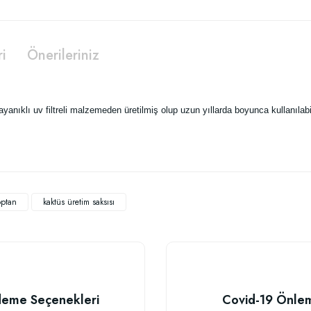
ri
Önerileriniz
nıklı uv filtreli malzemeden üretilmiş olup uzun yıllarda boyunca kullanılabil
 yetersiz gördüğünüz noktaları öneri formunu kullanarak tarafımıza iletebilirsiniz
Bu ürüne ilk yorumu siz yapın!
optan
kaktüs üretim saksısı
Yorum Yaz
eme Seçenekleri
Covid-19 Önle