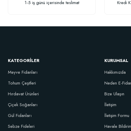
1-5 iş günü içerisinde teslimat
Kredi K
KATEGORİLER
KURUMSAL
Meyve Fidanları
Hakkımızda
Tohum Çeşitleri
Neden E-Fida
Hırdavat Ürünleri
Bize Ulaşın
Çiçek Soğanları
İletişim
Gül Fidanları
İletişim Formu
Sebze Fideleri
Havale Bildir