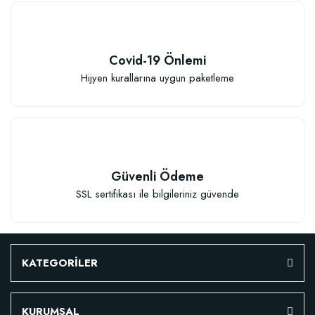
Organik Gübreli Özel Karışım Genel Kullanım Torf Kokopit Pomza Karışımı T
600,37 TL
Covid-19 Önlemi
Hijyen kurallarına uygun paketleme
Stokta Yok
Güvenli Ödeme
SSL sertifikası ile bilgileriniz güvende
TÜKENDI
KATEGORİLER
KURUMSAL