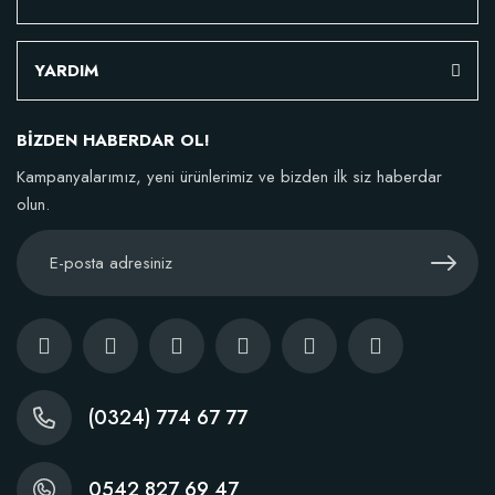
Doğal Akıllı Organik Solucan Gübresi (5 kg)
YARDIM
46,95 TL
BİZDEN HABERDAR OL!
Kampanyalarımız, yeni ürünlerimiz ve bizden ilk siz haberdar
Stokta Yok
olun.
(0324) 774 67 77
0542 827 69 47