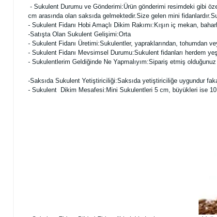
- Sukulent Durumu ve Gönderimi:Ürün gönderimi resimdeki gibi özel
cm arasında olan saksıda gelmektedir.Size gelen mini fidanlardır.S
- Sukulent Fidanı Hobi Amaçlı Dikim Rakımı:Kışın iç mekan, bahar
-Satışta Olan Sukulent Gelişimi:Orta
- Sukulent Fidanı Üretimi:Sukulentler, yapraklarından, tohumdan ve
- Sukulent Fidanı Mevsimsel Durumu:Sukulent fidanları herdem yeşil 
- Sukulentlerim Geldiğinde Ne Yapmalıyım:Sipariş etmiş olduğunuz f
-Saksıda Sukulent Yetiştiriciliği:Saksıda yetiştiriciliğe uygundur 
- Sukulent Dikim Mesafesi:Mini Sukulentleri 5 cm, büyükleri ise 10 c