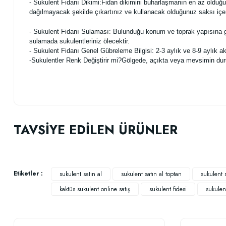
- Sukulent Fidanı Dikimi:Fidan dikimini buharlaşmanın en az olduğu
dağılmayacak şekilde çıkartınız ve kullanacak olduğunuz saksı içeri
- Sukulent Fidanı Sulaması: Bulunduğu konum ve toprak yapısına g
sulamada sukulentleriniz ölecektir.
- Sukulent Fidanı Genel Gübreleme Bilgisi: 2-3 aylık ve 8-9 aylık akıll
-Sukulentler Renk Değiştirir mi?Gölgede, açıkta veya mevsimin durumu
Bu ürünün fiyat bilgisi, resim, ürün açıklamalarında ve diğer konularda
Görüş ve önerileriniz için teşekkür ederiz.
TAVSİYE EDİLEN ÜRÜNLER
Ürün resmi kalitesiz, bozuk veya görüntülenemiyor.
Ürün açıklamasında eksik bilgiler bulunuyor.
Ürün bilgilerinde hatalar bulunuyor.
Etiketler :
sukulent satın al
sukulent satın al toptan
sukulent 
Ürün fiyatı diğer sitelerden daha pahalı.
kaktüs sukulent online satış
sukulent fidesi
sukulent
Bu ürüne benzer farklı alternatifler olmalı.