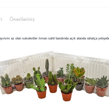
ri
Önerileriniz
yınımı az olan sukulentler ılıman sahil bandında açık alanda rahatça yetişebil