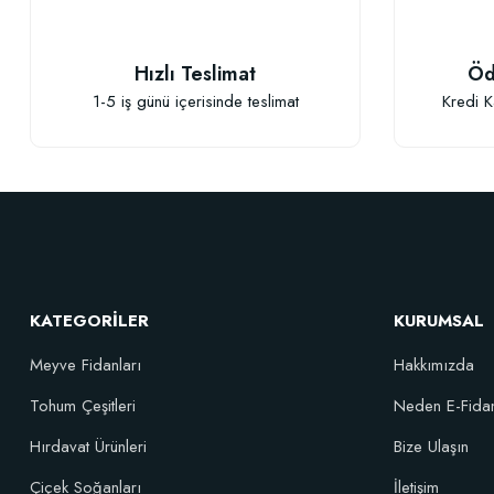
Hızlı Teslimat
Öd
1-5 iş günü içerisinde teslimat
Kredi K
Granül Kak
Özel Karışım Kaktüs Sukkulent Toprağı (2 litre)
41,17 TL
KATEGORİLER
KURUMSAL
Sepete Ekle
Meyve Fidanları
Hakkımızda
Tohum Çeşitleri
Neden E-Fida
Hırdavat Ürünleri
Bize Ulaşın
Çiçek Soğanları
İletişim