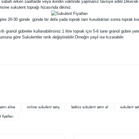
 sabah erken saatlarde veya ikindin vaktinde yapmanız tavsiye edilir.Dikecek 
sine sukulent toprağı hizasında dikiniz.
öre 20-30 günde günde bir defa yada toprak tam kuruduktan sonra toprak kom
ı granül gübreler kullanabilirsiniz.1 litre toprak için 5-6 tane granül gübre yete
na göre Sukulentler renk değiştirebilir.Örneğin yeşil ise kızarabilir.
 yetersiz gördüğünüz noktaları öneri formunu kullanarak tarafımıza iletebilirsiniz
Bu ürüne ilk yorumu siz yapın!
Yorum Yaz
satın alma
online sukulent satış
kaktüs sukulent satın al
sukulent sat
 fiyatları
TÜKENDI