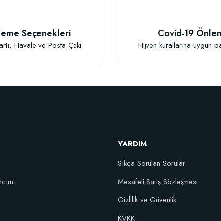
TÜKENDI
eme Seçenekleri
Covid-19 Önle
Gönder
artı, Havale ve Posta Çeki
Hijyen kurallarına uygun p
tüs Sukulent Gübresi (0,5 kg)
Kaktüs Sukulent Üretim Saksısı 5,5 L
23,17 TL
38,60 TL
Stokta Yok
YARDIM
Stokta Yok
Sıkça Sorulan Sorular
ncım
Mesafeli Satış Sözleşmesi
Gizlilik ve Güvenlik
KVKK