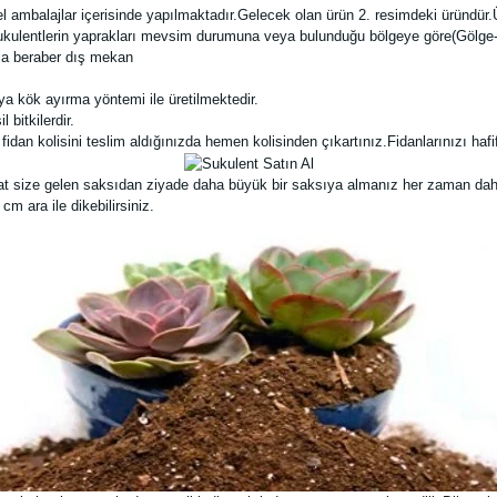
 ambalajlar içerisinde yapılmaktadır.Gelecek olan ürün 2. resimdeki üründür.
ukulentlerin yaprakları mevsim durumuna veya bulunduğu bölgeye göre(Gölge-aç
la beraber dış mekan
ya kök ayırma yöntemi ile üretilmektedir.
bitkilerdir.
idan kolisini teslim aldığınızda hemen kolisinden çıkartınız.Fidanlarınızı ha
fakat size gelen saksıdan ziyade daha büyük bir saksıya almanız her zaman daha
m ara ile dikebilirsiniz.