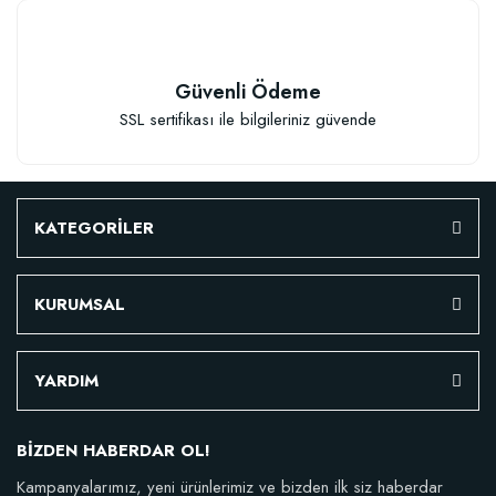
Güvenli Ödeme
SSL sertifikası ile bilgileriniz güvende
Çiçek Soğanları İçin Özel Karışım Çiçek Soğanı Dikim Gübresi (50 Soğan İç
KATEGORİLER
KURUMSAL
106,81 TL
Sepete Ekle
YARDIM
BİZDEN HABERDAR OL!
Kampanyalarımız, yeni ürünlerimiz ve bizden ilk siz haberdar