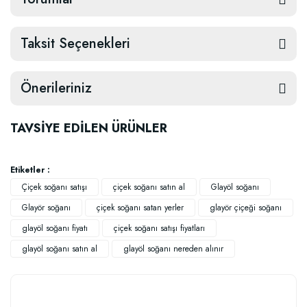
Taksit Seçenekleri
Önerileriniz
TAVSİYE EDİLEN ÜRÜNLER
Etiketler :
Çiçek soğanı satışı
çiçek soğanı satın al
Glayöl soğanı
Glayör soğanı
çiçek soğanı satan yerler
glayör çiçeği soğanı
glayöl soğanı fiyatı
çiçek soğanı satışı fiyatları
glayöl soğanı satın al
glayöl soğanı nereden alınır
Güllerin İçin Besin (1000 gram)