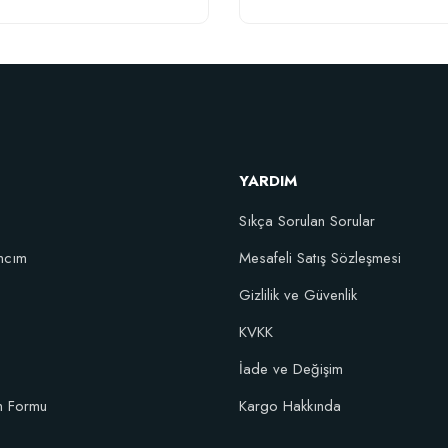
YARDIM
Sıkça Sorulan Sorular
l Karışım Çiçek Soğanı Dikim Gübresi (50 Soğan İçin)
ncım
Mesafeli Satış Sözleşmesi
Gizlilik ve Güvenlik
106,81 TL
KVKK
İade ve Değişim
Sepete Ekle
im Formu
Kargo Hakkında