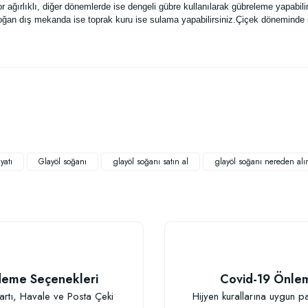
r ağırlıklı, diğer dönemlerde ise dengeli gübre kullanılarak gübreleme yapab
oğan dış mekanda ise toprak kuru ise sulama yapabilirsiniz.Çiçek döneminde su
 yetersiz gördüğünüz noktaları öneri formunu kullanarak tarafımıza iletebilirsiniz
Bu ürüne ilk yorumu siz yapın!
Yorum Yaz
yatı
Glayöl soğanı
glayöl soğanı satın al
glayöl soğanı nereden alın
eme Seçenekleri
Covid-19 Önle
Gönder
artı, Havale ve Posta Çeki
Hijyen kurallarına uygun p