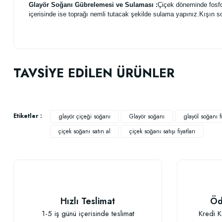
Glayör Soğanı Gübrelemesi ve Sulaması :
Çiçek döneminde fosfo
içerisinde ise toprağı nemli tutacak şekilde sulama yapınız.Kışın s
Bu ürünün fiyat bilgisi, resim, ürün açıklamalarında ve diğer konularda
Görüş ve önerileriniz için teşekkür ederiz.
TAVSİYE EDİLEN ÜRÜNLER
Ürün resmi kalitesiz, bozuk veya görüntülenemiyor.
Ürün açıklamasında eksik bilgiler bulunuyor.
Ürün bilgilerinde hatalar bulunuyor.
Etiketler :
glayör çiçeği soğanı
Glayör soğanı
glayöl soğanı fi
Ürün fiyatı diğer sitelerden daha pahalı.
çiçek soğanı satın al
çiçek soğanı satışı fiyatları
Bu ürüne benzer farklı alternatifler olmalı.
Hızlı Teslimat
Öd
Güllerin İçin Besin (1000 gram)
1-5 iş günü içerisinde teslimat
Kredi K