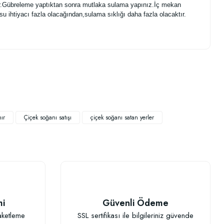
ilir.Gübreleme yaptıktan sonra mutlaka sulama yapınız.İç mekan
 ihtiyacı fazla olacağından,sulama sıklığı daha fazla olacaktır.
.
ır
Çiçek soğanı satışı
çiçek soğanı satan yerler
mi
Güvenli Ödeme
aketleme
SSL sertifikası ile bilgileriniz güvende