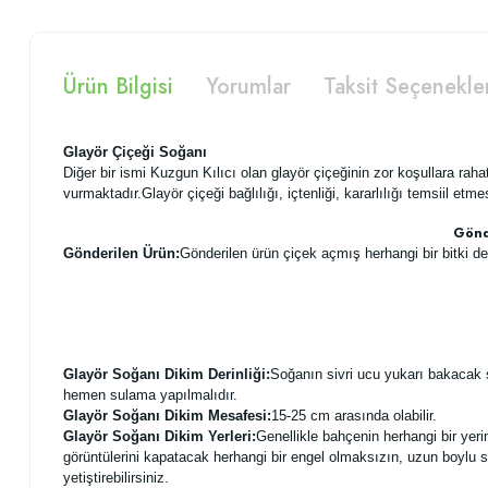
Ürün Bilgisi
Yorumlar
Taksit Seçenekle
Glayör Çiçeği Soğanı
Diğer bir ismi Kuzgun Kılıcı olan glayör çiçeğinin zor koşullara rah
vurmaktadır.Glayör çiçeği bağlılığı, içtenliği, kararlılığı temsiil etme
Gönde
Gönderilen Ürün:
Gönderilen ürün çiçek açmış herhangi bir bitki de
Glayör Soğanı Dikim Derinliği:
Soğanın sivri ucu yukarı bakacak şe
hemen sulama yapılmalıdır.
Glayör Soğanı Dikim Mesafesi:
15-25 cm arasında olabilir.
Glayör Soğanı Dikim Yerleri:
Genellikle bahçenin herhangi bir yerine
görüntülerini kapatacak herhangi bir engel olmaksızın, uzun boylu so
yetiştirebilirsiniz.