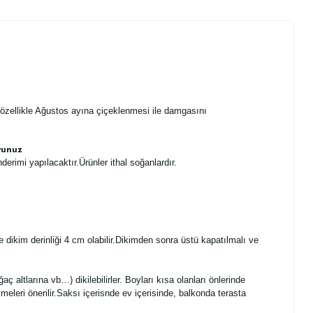
i özellikle Ağustos ayına çiçeklenmesi ile damgasını
yunuz
rimi yapılacaktır.Ürünler ithal soğanlardır.
e dikim derinliği 4 cm olabilir.Dikimden sonra üstü kapatılmalı ve
ğaç altlarına vb…) dikilebilirler. Boyları kısa olanları önlerinde
eleri önerilir.Saksı içerisnde ev içerisinde, balkonda terasta