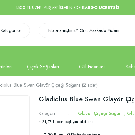
1500 TL ÜZERİ ALIŞVERİŞLERİNİZDE
KARGO ÜCRETSİZ
Kategoriler
diolus Blue Swan Glayör Çiçeği Soğanı (2 adet)
Gladiolus Blue Swan Glayör Çiç
Kategori
Glayör Çiçeği Soğanı
,
Gla
* 21,27 TL den başlayan taksitlerle!!
0.00 Puan - 0 Değerlendirme