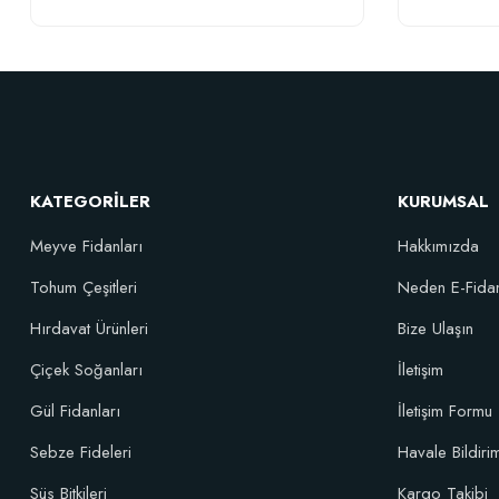
111,33 TL
Sepete Ekle
KATEGORİLER
KURUMSAL
Meyve Fidanları
Hakkımızda
Çiçek Soğanları İçin Öze
Tohum Çeşitleri
Neden E-Fida
Hırdavat Ürünleri
Bize Ulaşın
Çiçek Soğanları
İletişim
Gül Fidanları
İletişim Formu
Sebze Fideleri
Havale Bildir
Süs Bitkileri
Kargo Takibi