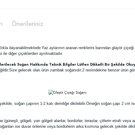
ri
Önerileriniz
atlıkla dayanabilmektedir.Yaz aylarının aranan renklerini barından glayör çiçeğ
si ile diğer çiçeklerden ayrılmaktadır.
rilecek Soğan Hakkında Teknik Bilgiler Lütfen Dikkatli Bir Şekilde Oku
ğildir.Size gelecek olan ürün zambak soğanıdır.2 resimdekine benzer ürün gönde
kilde, soğan çapının 1-2 katı derinliğe dikilebilir.Örneğin soğan çapı 2 cm is
 (güneşli, gölgeli, yarı gölgeli alanlar, bordürler, teraslar, çitlerin etrafı veya a
ğanları ise duvar önlerine veya bordürlerin arka kısmına gelecek şekilde dikilm