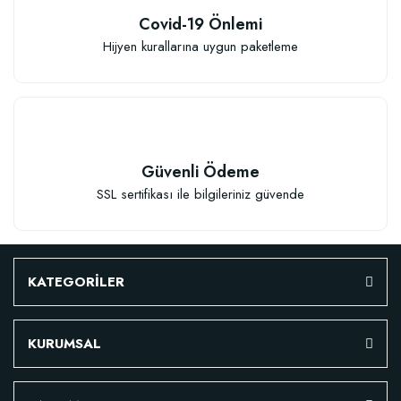
Covid-19 Önlemi
Hijyen kurallarına uygun paketleme
TÜKENDI
Güvenli Ödeme
SSL sertifikası ile bilgileriniz güvende
Verim Artırıcı Süper Organik Sıvı Yarasa Gübresi (1 litre)
KATEGORİLER
52,18 TL
KURUMSAL
Stokta Yok