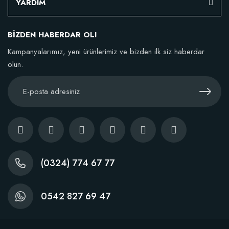
YARDIM
BİZDEN HABERDAR OL!
Kampanyalarımız, yeni ürünlerimiz ve bizden ilk siz haberdar
TÜKENDI
olun.
Nitril Ergonomik Bahçe Eldiveni
38,77 TL
(0324) 774 67 77
Stokta Yok
0542 827 69 47