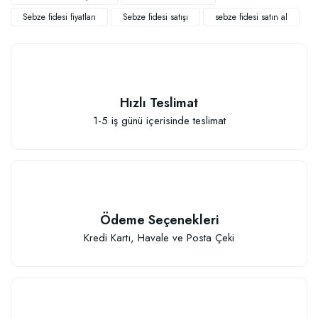
Sebze fidesi fiyatları
Sebze fidesi satışı
sebze fidesi satın al
Hızlı Teslimat
1-5 iş günü içerisinde teslimat
Sebze ve Çiçek Fidesi Dikim Gübresi (50 Fide İçin)
106,81 TL
Ödeme Seçenekleri
Kredi Kartı, Havale ve Posta Çeki
Sepete Ekle