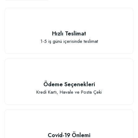
Hızlı Teslimat
1-5 iş günü içerisinde teslimat
Ödeme Seçenekleri
Kredi Kartı, Havale ve Posta Çeki
Çiçek Soğanları İçin Özel Karışım Çiçek Soğanı Dikim Gübresi (50 Soğan İç
106,81 TL
Covid-19 Önlemi