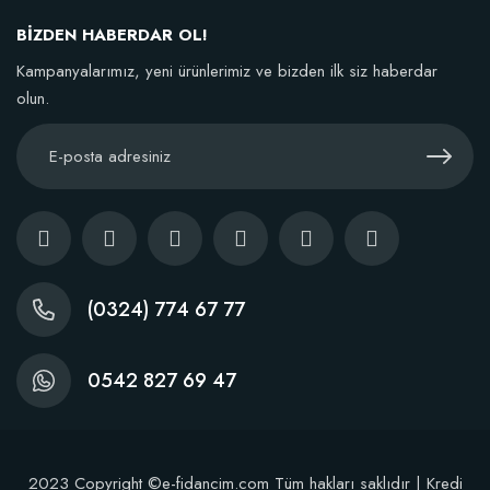
BİZDEN HABERDAR OL!
Kampanyalarımız, yeni ürünlerimiz ve bizden ilk siz haberdar
olun.
Çiçek Soğanları İçin Özel Karışım Çiçek Soğanı Gelişim Gübresi (50 Soğan 
21,86 TL
Sepete Ekle
(0324) 774 67 77
0542 827 69 47
2023 Copyright ©e-fidancim.com Tüm hakları saklıdır | Kredi