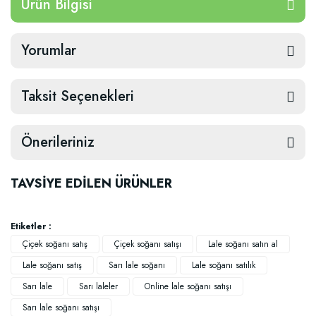
Ürün Bilgisi
Yorumlar
Taksit Seçenekleri
Önerileriniz
TAVSİYE EDİLEN ÜRÜNLER
Etiketler :
Çiçek soğanı satış
Çiçek soğanı satışı
Lale soğanı satın al
Lale soğanı satış
Sarı lale soğanı
Lale soğanı satılık
Sarı lale
Sarı laleler
Online lale soğanı satışı
Sarı lale soğanı satışı