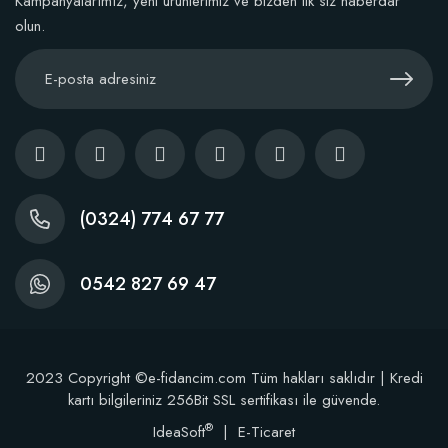
Kampanyalarımız, yeni ürünlerimiz ve bizden ilk siz haberdar
olun.
(0324) 774 67 77
0542 827 69 47
2023 Copyright ©e-fidancim.com Tüm hakları saklıdır | Kredi
kartı bilgileriniz 256Bit SSL sertifikası ile güvende.
®
IdeaSoft
|
E-Ticaret