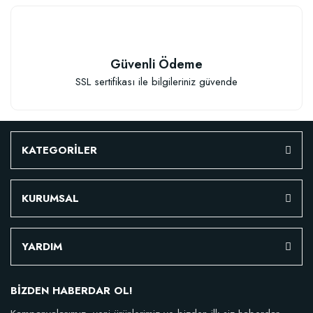
Güvenli Ödeme
SSL sertifikası ile bilgileriniz güvende
Çiçek Soğanları İçin Özel Karışım Çiçek Soğanı Dikim Gübresi (50 Soğan İç
KATEGORİLER
106,81 TL
KURUMSAL
Sepete Ekle
YARDIM
BİZDEN HABERDAR OL!