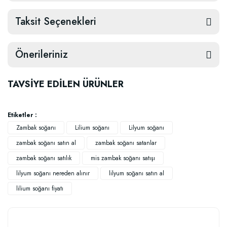
Taksit Seçenekleri
Önerileriniz
TAVSİYE EDİLEN ÜRÜNLER
Etiketler :
Zambak soğanı
Lilium soğanı
Lilyum soğanı
zambak soğanı satın al
zambak soğanı satanlar
zambak soğanı satılık
mis zambak soğanı satışı
lilyum soğanı nereden alınır
lilyum soğanı satın al
lilium soğanı fiyatı
Güllerin İçin Besin (1000 gram)