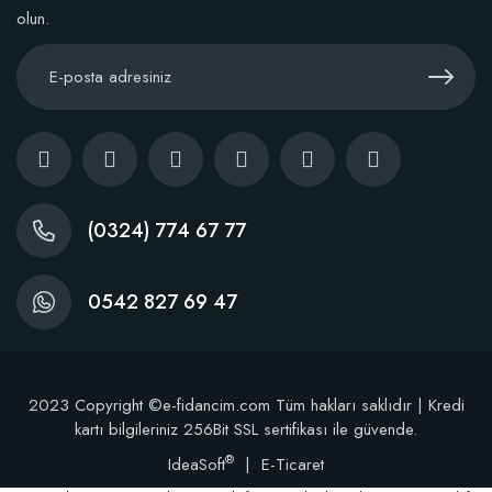
olun.
Kaktüs Sukulent Üretim Saksısı 5,5 Luk (50 adet)
38,60 TL
(0324) 774 67 77
Stokta Yok
0542 827 69 47
2023 Copyright ©e-fidancim.com Tüm hakları saklıdır | Kredi
kartı bilgileriniz 256Bit SSL sertifikası ile güvende.
®
IdeaSoft
|
E-Ticaret