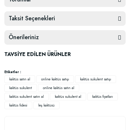
Taksit Seçenekleri
Önerileriniz
TAVSİYE EDİLEN ÜRÜNLER
Etiketler :
kaktüs satın al
online kaktüs satışı
kaktüs sukulent satışı
kaktüs sukulent
online kaktüs satın al
kaktüs sukulent satın al
kaktüs sukulent al
kaktüs fiyatları
kaktüs fidesi
leş kaktüsü