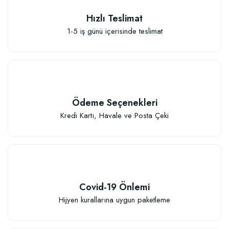
Hızlı Teslimat
1-5 iş günü içerisinde teslimat
Özel Karışım Kaktüs Sukkulent Toprağı (2 litre)
41,17 TL
Ödeme Seçenekleri
Sepete Ekle
Kredi Kartı, Havale ve Posta Çeki
Covid-19 Önlemi
TÜKENDI
Hijyen kurallarına uygun paketleme