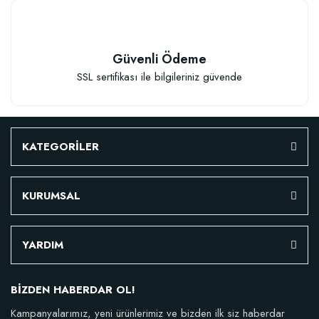
Granül Kaktüs Sukulent Gübresi (0,5 kg)
Güvenli Ödeme
SSL sertifikası ile bilgileriniz güvende
23,17 TL
Stokta Yok
KATEGORİLER
KURUMSAL
YARDIM
TÜKENDI
BİZDEN HABERDAR OL!
Kampanyalarımız, yeni ürünlerimiz ve bizden ilk siz haberdar