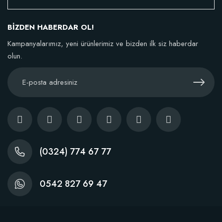
Verim Artırıcı Süper Organik Sıvı Yarasa Gübresi (1 litre)
BİZDEN HABERDAR OL!
Kampanyalarımız, yeni ürünlerimiz ve bizden ilk siz haberdar
olun.
52,18 TL
Stokta Yok
(0324) 774 67 77
TÜKENDI
0542 827 69 47