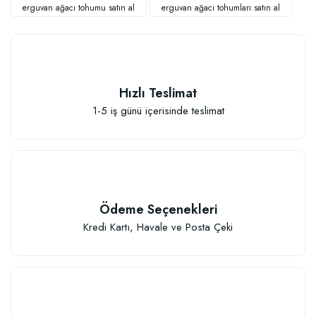
erguvan ağacı tohumu satın al
erguvan ağacı tohumları satın al
TÜKENDI
Hızlı Teslimat
1-5 iş günü içerisinde teslimat
Ödeme Seçenekleri
Kredi Kartı, Havale ve Posta Çeki
Özel Hızlı Çimlenme Sağlayıcı Tohum Ekim Çelik Köklendirme Viyolu (104 